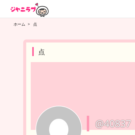
ホーム
>
点
点
@40837