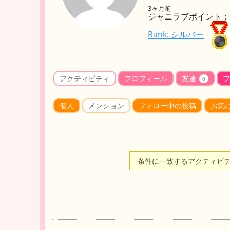
3ヶ月前
ジャニラブポイント： 
Rank: シルバー
アクティビティ
プロフィール
友達
フ
0
個人
メンション
フォロー中の投稿
お気
条件に一致するアクティビ