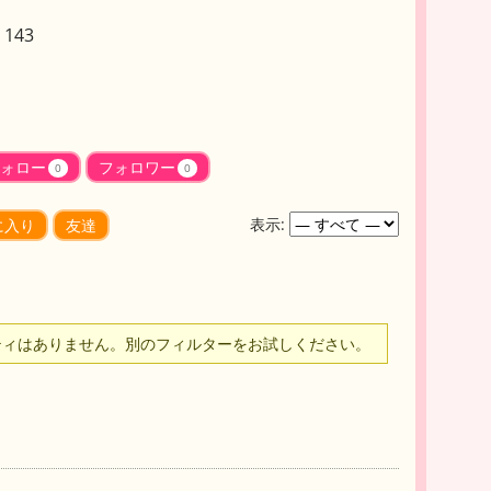
143
ォロー
フォロワー
0
0
表示:
に入り
友達
ティはありません。別のフィルターをお試しください。