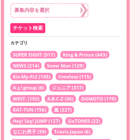
カテゴリ
SUPER EIGHT
(917)
King & Prince
(443)
NEWS
(214)
Snow Man
(129)
Kis-My-Ft2
(145)
timelesz
(115)
Aぇ! group
(6)
ジュニア
(317)
WEST.
(192)
A.B.C-Z
(36)
DOMOTO
(179)
KAT-TUN
(156)
嵐
(227)
Hey! Say! JUMP
(127)
SixTONES
(22)
なにわ男子
(39)
Travis Japan
(6)