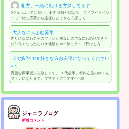
相方、一緒に動ける方探してます
9９line以上でお願いします 番協や試写会、ライブやイベン
トに一緒に応募から遠征などできる方探して
大人なにふぁむ募集
周りになにわ男子のファンが居ないのでなにわの話できた
り仲良くなったらロケ地巡りや一緒にライブ行ける方
King&Prince 好きな方お友達になってください
^ ^
貴重な掲示板失礼致します。 30代後半、都内在住の岸くん
ファンになります。ママティアラです^ ^ 周
ジャニラブログ
新着コメント