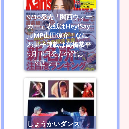
9/10発売「関西ウォー
カー」表紙はHey!Say!
JUMP山田涼介！なに
わ男子連載は高橋恭平
9月10日発売の雑誌
「関西ウォ
しょうかいダンス