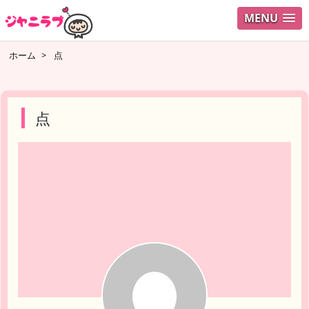
MENU
ログイ
ホーム
>
点
ユーザ
検索
点