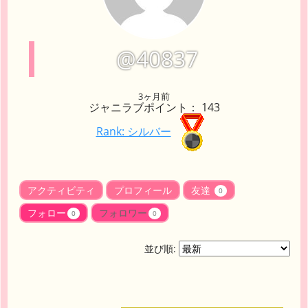
@40837
3ヶ月前
ジャニラブポイント： 143
Rank: シルバー
アクティビティ
プロフィール
友達
0
フォロー
フォロワー
0
0
並び順: