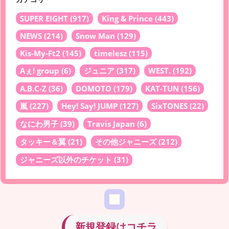
SUPER EIGHT
(917)
King & Prince
(443)
NEWS
(214)
Snow Man
(129)
Kis-My-Ft2
(145)
timelesz
(115)
Aぇ! group
(6)
ジュニア
(317)
WEST.
(192)
A.B.C-Z
(36)
DOMOTO
(179)
KAT-TUN
(156)
嵐
(227)
Hey! Say! JUMP
(127)
SixTONES
(22)
なにわ男子
(39)
Travis Japan
(6)
タッキー＆翼
(21)
その他ジャニーズ
(212)
ジャニーズ以外のチケット
(31)
新規登録はコチラ