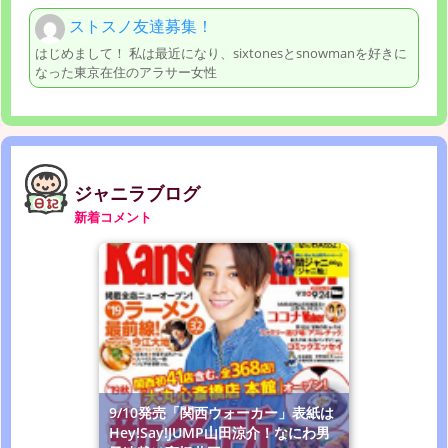
ストスノ友達募集！
はじめまして！ 私は最近になり、sixtonesとsnowmanを好きに
なった東京在住のアラサー女性
ジャニラブログ
新着コメント
9/10発売「関西ウォーカー」表紙は
Hey!Say!JUMP山田涼介！なにわ男