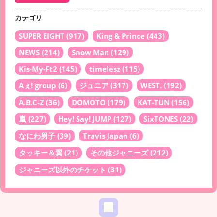
カテゴリ
SUPER EIGHT
(917)
King & Prince
(443)
NEWS
(214)
Snow Man
(129)
Kis-My-Ft2
(145)
timelesz
(115)
Aぇ! group
(6)
ジュニア
(317)
WEST.
(192)
A.B.C-Z
(36)
DOMOTO
(179)
KAT-TUN
(156)
嵐
(227)
Hey! Say! JUMP
(127)
SixTONES
(22)
なにわ男子
(39)
Travis Japan
(6)
タッキー＆翼
(21)
その他ジャニーズ
(212)
ジャニーズ以外のチケット
(31)