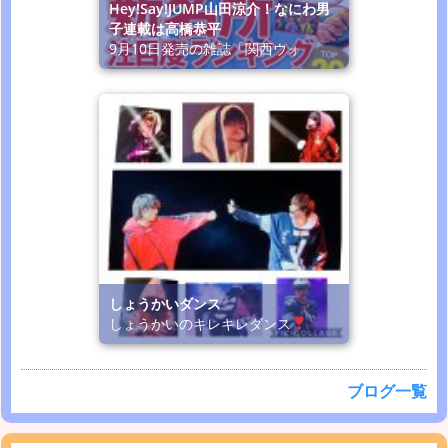
Hey!Say!JUMP山田涼介！なにわ男
子連載は高橋恭平
9月10日発売の雑誌「関西ウォ
しょうかいダンス
しょうかいのキレキレダンス
ブログ一覧