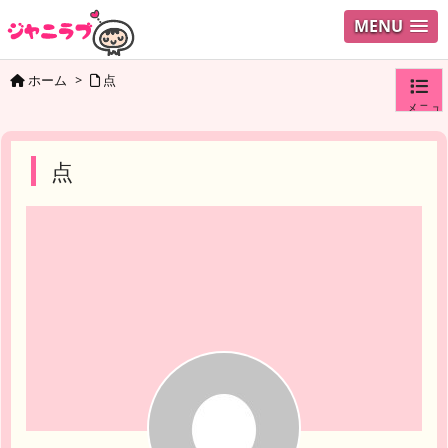
MENU
ホーム
>
点
メニュ
ログイ
点
ユーザ
検索