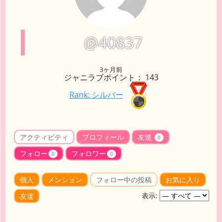
@40837
3ヶ月前
ジャニラブポイント： 143
Rank: シルバー
アクティビティ
プロフィール
友達
0
フォロー
フォロワー
0
0
個人
メンション
フォロー中の投稿
お気に入り
表示:
友達