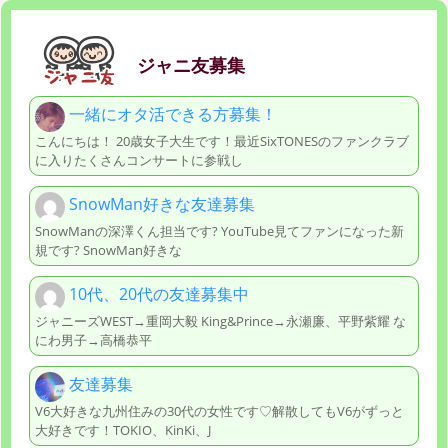
ジャニ友募集
一緒にオタ活できる方募集！
こんにちは！ 20歳女子大生です！最近SixTONESのファンクラブ
に入りたくさんコンサートに参戦し
SnowMan好きな友達募集
SnowManの深澤くん担当です? YouTube見てファンになった新
規です? SnowMan好きな
10代、20代の友達募集中
ジャニーズWEST→重岡大毅 King&Prince→永瀬廉、平野紫耀 な
にわ男子→高橋恭平
友達募集
V6大好きな九州住みの30代の女性です♡解散してもV6がずっと
大好きです！TOKIO、KinKi、J