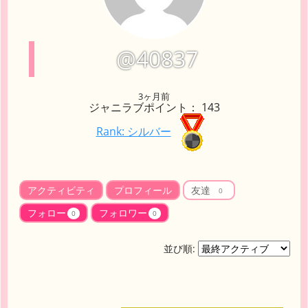
@40837
3ヶ月前
ジャニラブポイント： 143
Rank: シルバー
アクティビティ
プロフィール
友達
0
フォロー
フォロワー
0
0
並び順: