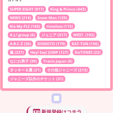
SUPER EIGHT
(917)
King & Prince
(443)
NEWS
(214)
Snow Man
(129)
Kis-My-Ft2
(145)
timelesz
(115)
Aぇ! group
(6)
ジュニア
(317)
WEST.
(192)
A.B.C-Z
(36)
DOMOTO
(179)
KAT-TUN
(156)
嵐
(227)
Hey! Say! JUMP
(127)
SixTONES
(22)
なにわ男子
(39)
Travis Japan
(6)
タッキー＆翼
(21)
その他ジャニーズ
(213)
ジャニーズ以外のチケット
(31)
新規登録はコチラ