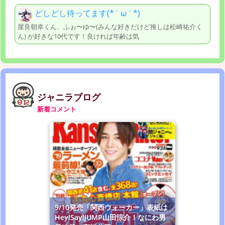
どしどし待ってます(* ˊ ω ˋ *)
屋良朝幸くん、ふぉ〜ゆ〜(みんな好きだけど推しは松崎祐介く
ん) が好きな10代です！良ければ年齢は気
ジャニラブログ
新着コメント
9/10発売「関西ウォーカー」表紙は
Hey!Say!JUMP山田涼介！なにわ男