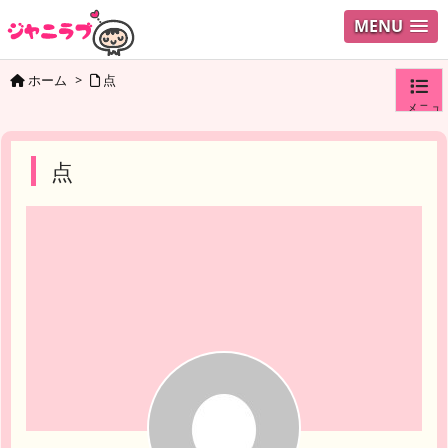
MENU
ホーム
>
点
メニュ
ログイ
点
ユーザ
検索