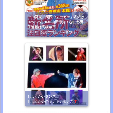
9/10発売「関西ウォーカー」表紙は
Hey!Say!JUMP山田涼介！なにわ男
子連載は高橋恭平
9月10日発売の雑誌「関西ウォ
しょうかいダンス
しょうかいのキレキレダンス