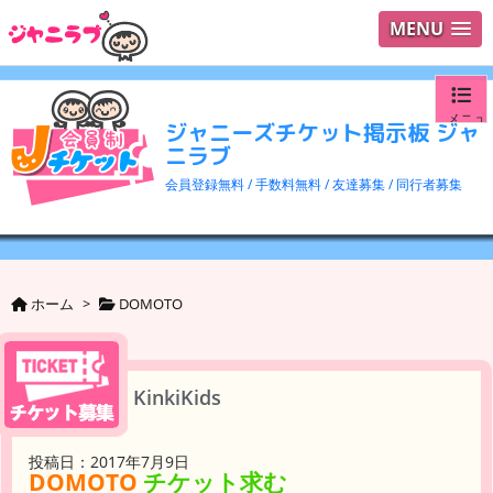
MENU
メニュ
ジャニーズチケット掲示板 ジャ
ニラブ
ログイ
会員登録無料 / 手数料無料 / 友達募集 / 同行者募集
ユーザ
検索
ホーム
>
DOMOTO
KinkiKids
投稿日：2017年7月9日
DOMOTO
チケット求む