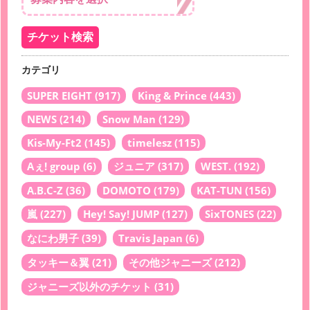
カテゴリ
SUPER EIGHT
(917)
King & Prince
(443)
NEWS
(214)
Snow Man
(129)
Kis-My-Ft2
(145)
timelesz
(115)
Aぇ! group
(6)
ジュニア
(317)
WEST.
(192)
A.B.C-Z
(36)
DOMOTO
(179)
KAT-TUN
(156)
嵐
(227)
Hey! Say! JUMP
(127)
SixTONES
(22)
なにわ男子
(39)
Travis Japan
(6)
タッキー＆翼
(21)
その他ジャニーズ
(212)
ジャニーズ以外のチケット
(31)