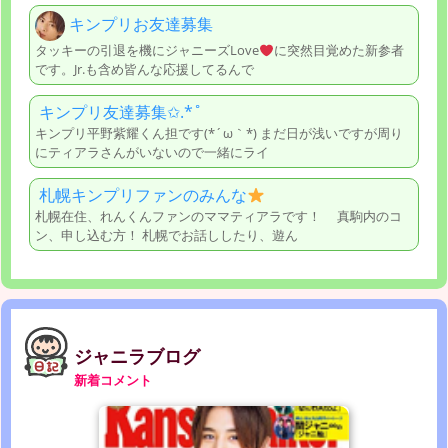
キンプリお友達募集
タッキーの引退を機にジャニーズLove
に突然目覚めた新参者
です。Jr.も含め皆んな応援してるんで
キンプリ友達募集✩.*˚
キンプリ平野紫耀くん担です(*´ω｀*) まだ日が浅いですが周り
にティアラさんがいないので一緒にライ
札幌キンプリファンのみんな
札幌在住、れんくんファンのママティアラです！ 真駒内のコ
ン、申し込む方！ 札幌でお話ししたり、遊ん
ジャニラブログ
新着コメント