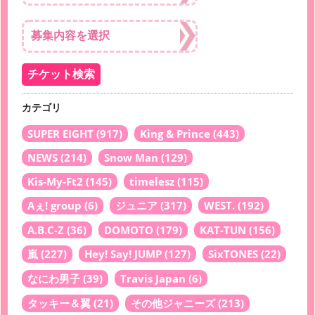
カテゴリ
SUPER EIGHT
(917)
King & Prince
(443)
NEWS
(214)
Snow Man
(129)
Kis-My-Ft2
(145)
timelesz
(115)
Aぇ! group
(6)
ジュニア
(317)
WEST.
(192)
A.B.C-Z
(36)
DOMOTO
(179)
KAT-TUN
(156)
嵐
(227)
Hey! Say! JUMP
(127)
SixTONES
(22)
なにわ男子
(39)
Travis Japan
(6)
タッキー＆翼
(21)
その他ジャニーズ
(213)