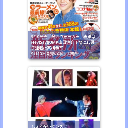
9/10発売「関西ウォーカー」表紙は
Hey!Say!JUMP山田涼介！なにわ男
子連載は高橋恭平
9月10日発売の雑誌「関西ウォ
しょうかいダンス