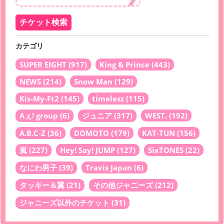
カテゴリ
SUPER EIGHT
(917)
King & Prince
(443)
NEWS
(214)
Snow Man
(129)
Kis-My-Ft2
(145)
timelesz
(115)
Aぇ! group
(6)
ジュニア
(317)
WEST.
(192)
A.B.C-Z
(36)
DOMOTO
(179)
KAT-TUN
(156)
嵐
(227)
Hey! Say! JUMP
(127)
SixTONES
(22)
なにわ男子
(39)
Travis Japan
(6)
タッキー＆翼
(21)
その他ジャニーズ
(212)
ジャニーズ以外のチケット
(31)