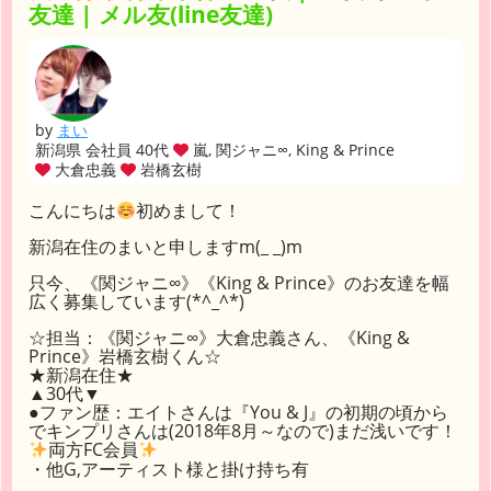
友達 | メル友(line友達)
by
まい
新潟県 会社員 40代
嵐, 関ジャニ∞, King & Prince
大倉忠義
岩橋玄樹
こんにちは
初めまして！
新潟在住のまいと申しますm(_ _)m
只今、《関ジャニ∞》《King & Prince》のお友達を幅
広く募集しています(*^_^*)
☆担当：《関ジャニ∞》大倉忠義さん、《King &
Prince》岩橋玄樹くん☆
★新潟在住★
▲30代▼
●ファン歴：エイトさんは『You & J』の初期の頃から
でキンプリさんは(2018年8月～なので)まだ浅いです！
両方FC会員
・他G,アーティスト様と掛け持ち有