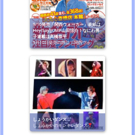
9/10発売「関西ウォーカー」表紙は
Hey!Say!JUMP山田涼介！なにわ男
子連載は高橋恭平
9月10日発売の雑誌「関西ウォ
しょうかいダンス
しょうかいのキレキレダンス