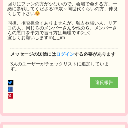
回りにファンの方が少ないので、会場で会える方、一
緒に参戦してくださる28歳～同世代くらいの方、仲良
くして下さい
同担、拒否担全くありませんが、独占欲強い人、リア
コの人、同じＧのメンバーさんや他のＧ、メンバーさ
んの悪口を平気で言う方は無理です(>_<)
宜しくお願いしますm(_ _)m
メッセージの送信には
ログイン
する必要があります
3人のユーザーがチェックリストに追加していま
す。
違反報告