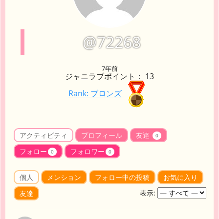
@72268
7年前
ジャニラブポイント： 13
Rank: ブロンズ
アクティビティ
プロフィール
友達
0
フォロー
フォロワー
0
0
個人
メンション
フォロー中の投稿
お気に入り
表示:
友達