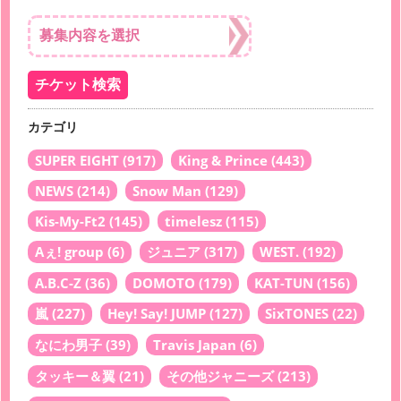
カテゴリ
SUPER EIGHT
(917)
King & Prince
(443)
NEWS
(214)
Snow Man
(129)
Kis-My-Ft2
(145)
timelesz
(115)
Aぇ! group
(6)
ジュニア
(317)
WEST.
(192)
A.B.C-Z
(36)
DOMOTO
(179)
KAT-TUN
(156)
嵐
(227)
Hey! Say! JUMP
(127)
SixTONES
(22)
なにわ男子
(39)
Travis Japan
(6)
タッキー＆翼
(21)
その他ジャニーズ
(213)