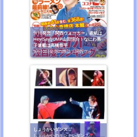
9/10発売「関西ウォーカー」表紙は
Hey!Say!JUMP山田涼介！なにわ男
子連載は高橋恭平
9月10日発売の雑誌「関西ウォ
しょうかいダンス
しょうかいのキレキレダンス