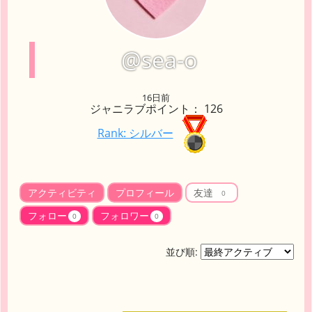
@sea-o
16日前
ジャニラブポイント： 126
Rank: シルバー
アクティビティ
プロフィール
友達
0
フォロー
フォロワー
0
0
並び順: