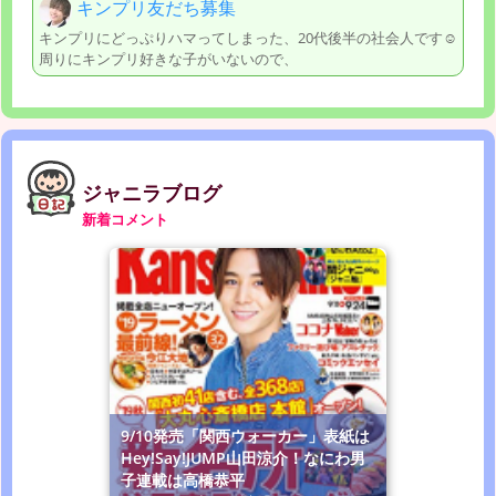
キンプリ友だち募集
キンプリにどっぷりハマってしまった、20代後半の社会人です☺︎
周りにキンプリ好きな子がいないので、
ジャニラブログ
新着コメント
9/10発売「関西ウォーカー」表紙は
Hey!Say!JUMP山田涼介！なにわ男
子連載は高橋恭平