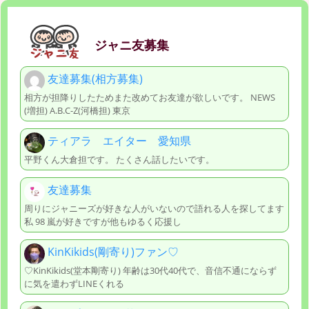
ジャニ友募集
友達募集(相方募集)
相方が担降りしたためまた改めてお友達が欲しいです。 NEWS
(増担) A.B.C-Z(河橋担) 東京
ティアラ エイター 愛知県
平野くん大倉担です。 たくさん話したいです。
友達募集
周りにジャニーズが好きな人がいないので語れる人を探してます
私 98 嵐が好きですが他もゆるく応援し
KinKikids(剛寄り)ファン♡
♡KinKikids(堂本剛寄り) 年齢は30代40代で、音信不通にならず
に気を遣わずLINEくれる