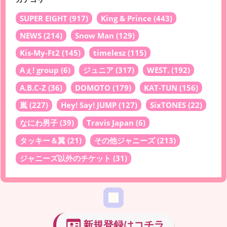
SUPER EIGHT
(917)
King & Prince
(443)
NEWS
(214)
Snow Man
(129)
Kis-My-Ft2
(145)
timelesz
(115)
Aぇ! group
(6)
ジュニア
(317)
WEST.
(192)
A.B.C-Z
(36)
DOMOTO
(179)
KAT-TUN
(156)
嵐
(227)
Hey! Say! JUMP
(127)
SixTONES
(22)
なにわ男子
(39)
Travis Japan
(6)
タッキー＆翼
(21)
その他ジャニーズ
(213)
ジャニーズ以外のチケット
(31)
新規登録はコチラ