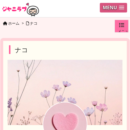
MENU
ホーム
>
ナコ
メニュ
ログイ
ナコ
ユーザ
検索