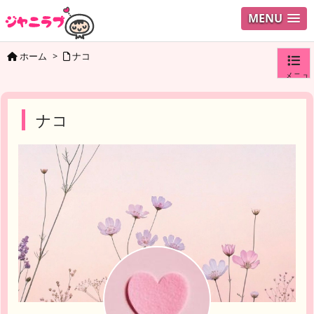
MENU
ホーム
>
ナコ
メニュ
ログイ
ナコ
ユーザ
検索