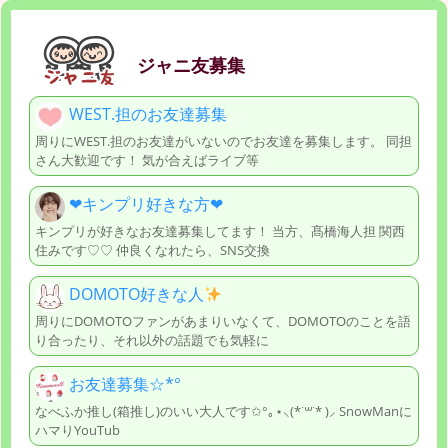
ジャニ友募集
WEST.担のお友達募集
周りにWEST.担のお友達がいないのでお友達を募集します。 同担
さん大歓迎です！ 気が合えばライブ等
❤︎︎キンプリ好きな方❤︎︎
キンプリが好きなお友達募集してます！ 当方、髙橋海人担 関西
住みです♡♡ 仲良くなれたら、SNS交換
DOMOTO好きな人
周りにDOMOTOファンがあまりいなくて、DOMOTOのことを語
り合ったり、それ以外の話題でも気軽に
お友達募集☆*°
なべふか推し(箱推し)のいい大人です✩°｡⋆⸜(*˙꒳˙* )⸝ SnowManに
ハマりYouTub