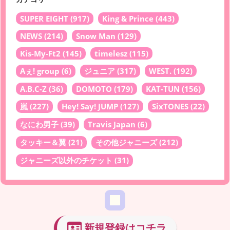
SUPER EIGHT
(917)
King & Prince
(443)
NEWS
(214)
Snow Man
(129)
Kis-My-Ft2
(145)
timelesz
(115)
Aぇ! group
(6)
ジュニア
(317)
WEST.
(192)
A.B.C-Z
(36)
DOMOTO
(179)
KAT-TUN
(156)
嵐
(227)
Hey! Say! JUMP
(127)
SixTONES
(22)
なにわ男子
(39)
Travis Japan
(6)
タッキー＆翼
(21)
その他ジャニーズ
(212)
ジャニーズ以外のチケット
(31)
新規登録はコチラ