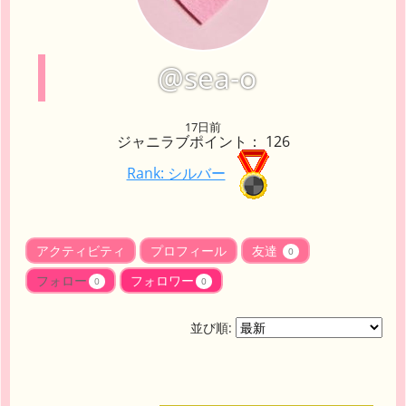
@sea-o
17日前
ジャニラブポイント： 126
Rank: シルバー
アクティビティ
プロフィール
友達
0
フォロー
フォロワー
0
0
並び順: