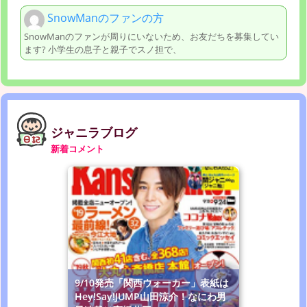
SnowManのファンの方
SnowManのファンが周りにいないため、お友だちを募集してい
ます? 小学生の息子と親子でスノ担で、
ジャニラブログ
新着コメント
9/10発売「関西ウォーカー」表紙は
Hey!Say!JUMP山田涼介！なにわ男