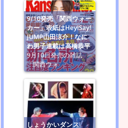
9/10発売「関西ウォー
カー」表紙はHey!Say!
JUMP山田涼介！なに
わ男子連載は高橋恭平
9月10日発売の雑誌
「関西ウォ
しょうかいダンス