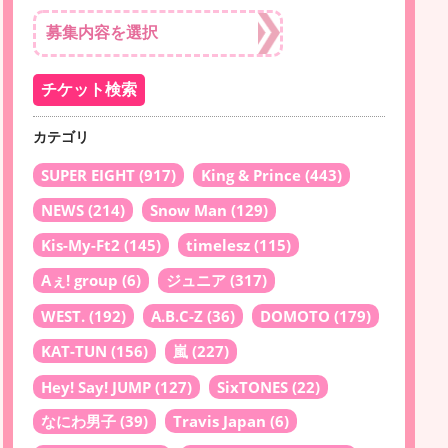
カテゴリ
SUPER EIGHT
(917)
King & Prince
(443)
NEWS
(214)
Snow Man
(129)
Kis-My-Ft2
(145)
timelesz
(115)
Aぇ! group
(6)
ジュニア
(317)
WEST.
(192)
A.B.C-Z
(36)
DOMOTO
(179)
KAT-TUN
(156)
嵐
(227)
Hey! Say! JUMP
(127)
SixTONES
(22)
なにわ男子
(39)
Travis Japan
(6)