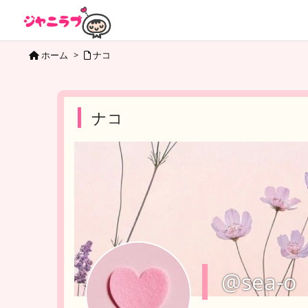
ホーム
>
ナコ
ナコ
@sea-o