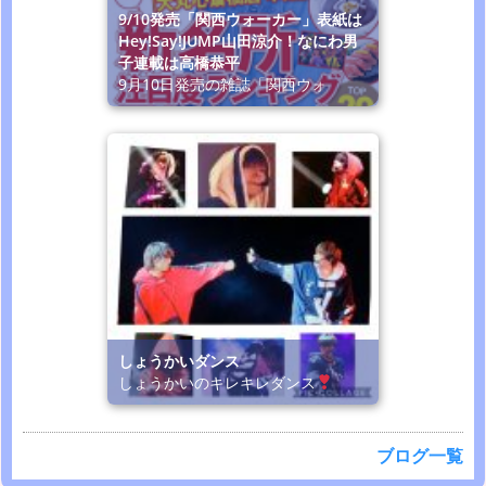
9/10発売「関西ウォーカー」表紙は
Hey!Say!JUMP山田涼介！なにわ男
子連載は高橋恭平
9月10日発売の雑誌「関西ウォ
しょうかいダンス
しょうかいのキレキレダンス
ブログ一覧