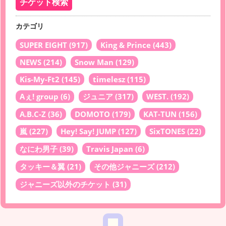
カテゴリ
SUPER EIGHT
(917)
King & Prince
(443)
NEWS
(214)
Snow Man
(129)
Kis-My-Ft2
(145)
timelesz
(115)
Aぇ! group
(6)
ジュニア
(317)
WEST.
(192)
A.B.C-Z
(36)
DOMOTO
(179)
KAT-TUN
(156)
嵐
(227)
Hey! Say! JUMP
(127)
SixTONES
(22)
なにわ男子
(39)
Travis Japan
(6)
タッキー＆翼
(21)
その他ジャニーズ
(212)
ジャニーズ以外のチケット
(31)