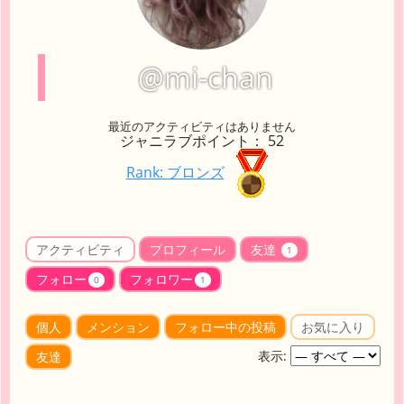
@mi-chan
最近のアクティビティはありません
ジャニラブポイント： 52
Rank: ブロンズ
アクティビティ
プロフィール
友達
1
フォロー
フォロワー
0
1
個人
メンション
フォロー中の投稿
お気に入り
表示:
友達