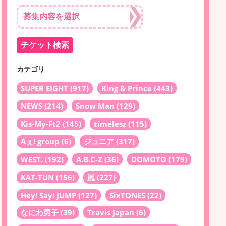
カテゴリ
SUPER EIGHT
(917)
King & Prince
(443)
NEWS
(214)
Snow Man
(129)
Kis-My-Ft2
(145)
timelesz
(115)
Aぇ! group
(6)
ジュニア
(317)
WEST.
(192)
A.B.C-Z
(36)
DOMOTO
(179)
KAT-TUN
(156)
嵐
(227)
Hey! Say! JUMP
(127)
SixTONES
(22)
なにわ男子
(39)
Travis Japan
(6)