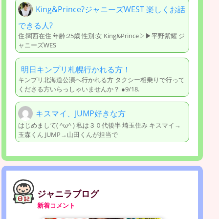
King&Prince?ジャニーズWEST 楽しくお話
できる人?
住:関西在住 年齢:25歳 性別:女 King&Prince▷▶︎平野紫耀 ジ
ャニーズWES
明日キンプリ札幌行かれる方！
キンプリ北海道公演へ行かれる方 タクシー相乗りで行って
くださる方いらっしゃいませんか？ ●9/18.
キスマイ、JUMP好きな方
はじめまして( ^ω^ ) 私は３０代後半 埼玉住み キスマイ→
玉森くん JUMP→山田くんが担当で
ジャニラブログ
新着コメント