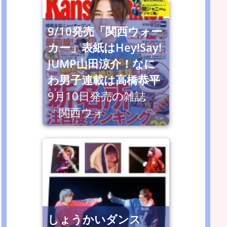
9/10発売「関西ウォー
カー」表紙はHey!Say!
JUMP山田涼介！なに
わ男子連載は高橋恭平
9月10日発売の雑誌
「関西ウォ
しょうかいダンス