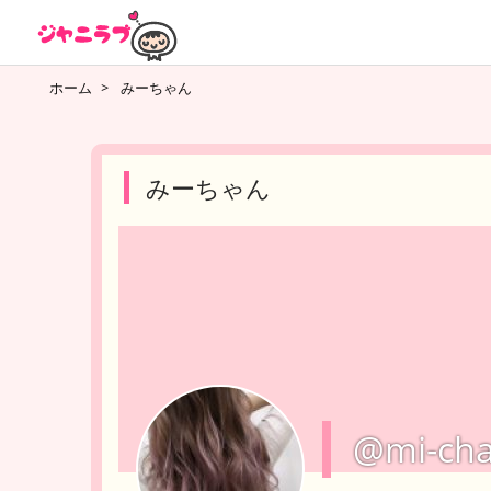
ホーム
>
みーちゃん
みーちゃん
@mi-ch