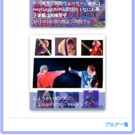
9/10発売「関西ウォーカー」表紙は
Hey!Say!JUMP山田涼介！なにわ男
子連載は高橋恭平
9月10日発売の雑誌「関西ウォ
しょうかいダンス
しょうかいのキレキレダンス
ブログ一覧