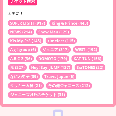
カテゴリ
SUPER EIGHT
(917)
King & Prince
(443)
NEWS
(214)
Snow Man
(129)
Kis-My-Ft2
(145)
timelesz
(115)
Aぇ! group
(6)
ジュニア
(317)
WEST.
(192)
A.B.C-Z
(36)
DOMOTO
(179)
KAT-TUN
(156)
嵐
(227)
Hey! Say! JUMP
(127)
SixTONES
(22)
なにわ男子
(39)
Travis Japan
(6)
タッキー＆翼
(21)
その他ジャニーズ
(212)
ジャニーズ以外のチケット
(31)