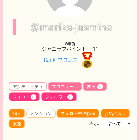
@marika-jasmine
8年前
ジャニラブポイント： 11
Rank: ブロンズ
アクティビティ
プロフィール
友達
0
フォロー
フォロワー
0
0
個人
メンション
フォロー中の投稿
お気に入り
表示:
友達