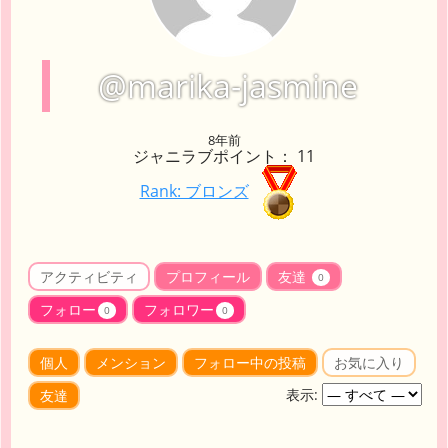
@marika-jasmine
8年前
ジャニラブポイント： 11
Rank: ブロンズ
アクティビティ
プロフィール
友達
0
フォロー
フォロワー
0
0
個人
メンション
フォロー中の投稿
お気に入り
表示:
友達