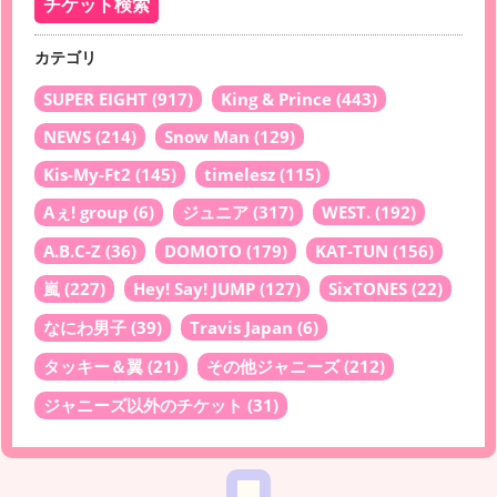
カテゴリ
SUPER EIGHT
(917)
King & Prince
(443)
NEWS
(214)
Snow Man
(129)
Kis-My-Ft2
(145)
timelesz
(115)
Aぇ! group
(6)
ジュニア
(317)
WEST.
(192)
A.B.C-Z
(36)
DOMOTO
(179)
KAT-TUN
(156)
嵐
(227)
Hey! Say! JUMP
(127)
SixTONES
(22)
なにわ男子
(39)
Travis Japan
(6)
タッキー＆翼
(21)
その他ジャニーズ
(212)
ジャニーズ以外のチケット
(31)