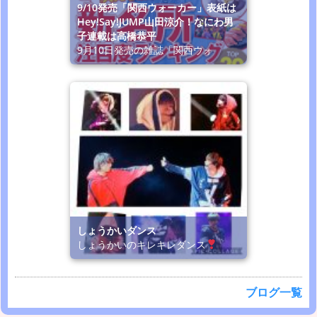
9/10発売「関西ウォーカー」表紙は
Hey!Say!JUMP山田涼介！なにわ男
子連載は高橋恭平
9月10日発売の雑誌「関西ウォ
しょうかいダンス
しょうかいのキレキレダンス
ブログ一覧