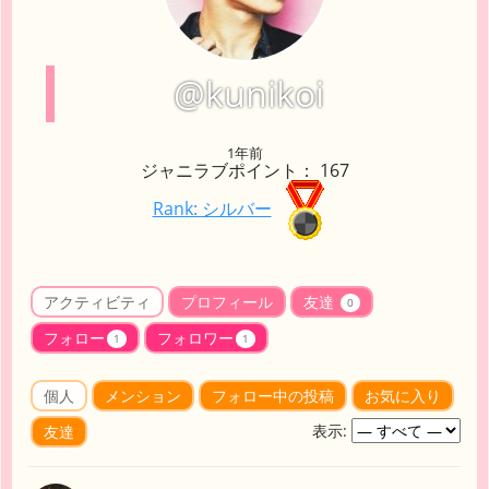
@kunikoi
1年前
ジャニラブポイント： 167
Rank: シルバー
アクティビティ
プロフィール
友達
0
フォロー
フォロワー
1
1
個人
メンション
フォロー中の投稿
お気に入り
表示:
友達