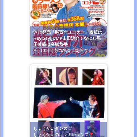
9/10発売「関西ウォーカー」表紙は
Hey!Say!JUMP山田涼介！なにわ男
子連載は高橋恭平
9月10日発売の雑誌「関西ウォ
しょうかいダンス
しょうかいのキレキレダンス