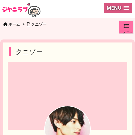
MENU
ホーム
>
クニゾー
メニュ
ログイ
クニゾー
ユーザ
検索