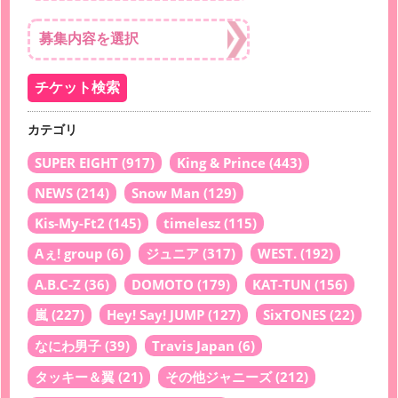
カテゴリ
SUPER EIGHT
(917)
King & Prince
(443)
NEWS
(214)
Snow Man
(129)
Kis-My-Ft2
(145)
timelesz
(115)
Aぇ! group
(6)
ジュニア
(317)
WEST.
(192)
A.B.C-Z
(36)
DOMOTO
(179)
KAT-TUN
(156)
嵐
(227)
Hey! Say! JUMP
(127)
SixTONES
(22)
なにわ男子
(39)
Travis Japan
(6)
タッキー＆翼
(21)
その他ジャニーズ
(212)