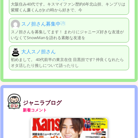
大阪住み40代です。キスマイファン歴約6年北山担、キンプリは
紫耀くん廉くんがJr.の時から好きで、今
スノ担さん募集中☃
スノ担さんを募集してます！ まわりにジャニーズ好きな友達が
いなくてSnowManを語れる素敵な友達を
大人スノ担さん
初めまして。 40代前半の東京在住 目黒担です? 仲良くなれたら
オタ活したり推しについて語ったりし
ジャニラブログ
新着コメント