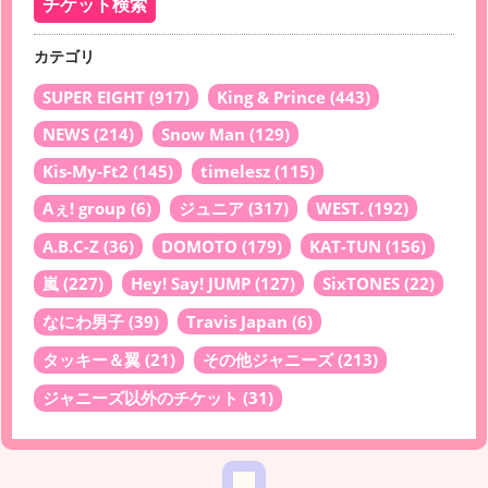
カテゴリ
SUPER EIGHT
(917)
King & Prince
(443)
NEWS
(214)
Snow Man
(129)
Kis-My-Ft2
(145)
timelesz
(115)
Aぇ! group
(6)
ジュニア
(317)
WEST.
(192)
A.B.C-Z
(36)
DOMOTO
(179)
KAT-TUN
(156)
嵐
(227)
Hey! Say! JUMP
(127)
SixTONES
(22)
なにわ男子
(39)
Travis Japan
(6)
タッキー＆翼
(21)
その他ジャニーズ
(213)
ジャニーズ以外のチケット
(31)