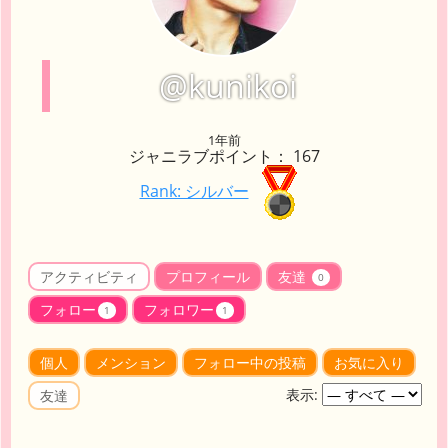
@kunikoi
1年前
ジャニラブポイント： 167
Rank: シルバー
アクティビティ
プロフィール
友達
0
フォロー
フォロワー
1
1
個人
メンション
フォロー中の投稿
お気に入り
表示:
友達