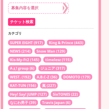
カテゴリ
SUPER EIGHT
(917)
King & Prince
(443)
NEWS
(214)
Snow Man
(129)
Kis-My-Ft2
(145)
timelesz
(115)
Aぇ! group
(6)
ジュニア
(317)
WEST.
(192)
A.B.C-Z
(36)
DOMOTO
(179)
KAT-TUN
(156)
嵐
(227)
Hey! Say! JUMP
(127)
SixTONES
(22)
なにわ男子
(39)
Travis Japan
(6)