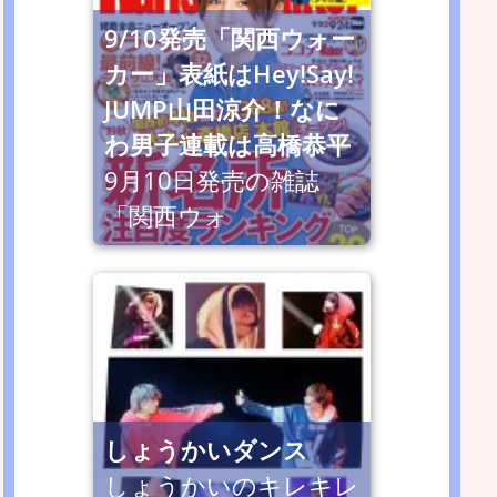
9/10発売「関西ウォー
カー」表紙はHey!Say!
JUMP山田涼介！なに
わ男子連載は高橋恭平
9月10日発売の雑誌
「関西ウォ
しょうかいダンス
しょうかいのキレキレ