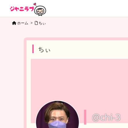
ホーム
>
ちぃ
ちぃ
@chi-3