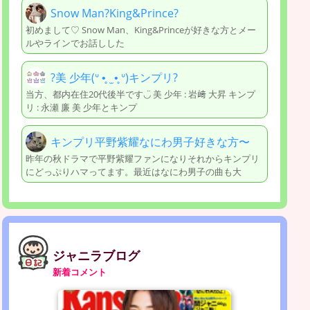
Snow Man?King&Prince?
初めまして♡ Snow Man、King&Princeが好きな方とメー
ルやラインでお話しした
?美 少年(ᐡ •̥ ̫ •̥ ᐡ)キンプリ?
当方、都内在住20代後半です◡̈ 美 少年 : 岩﨑 大昇 キンプ
リ : 永瀬 廉 美 少年とキンプ
キンプリ平野紫耀なにわ男子好きな方〜
昨年の秋ドラマで平野紫耀ファンになりそれからキンプリ
にどっぷりハマってます。最近はなにわ男子の曲も大
ジャニラブログ
新着コメント