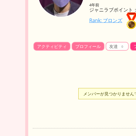
4年前
ジャニラブポイント： 
Rank: ブロンズ
アクティビティ
プロフィール
友達
0
友
メンバーが見つかりません
達