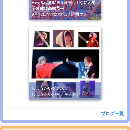
Hey!Say!JUMP山田涼介！なにわ男
子連載は高橋恭平
9月10日発売の雑誌「関西ウォ
しょうかいダンス
しょうかいのキレキレダンス
ブログ一覧