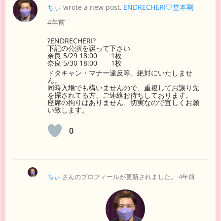
ちぃ
wrote a new post,
ENDRECHERI♡堂本剛
4年前
?ENDRECHERI?
下記の公演を譲って下さい
奈良 5/29 18:00 1枚
奈良 5/30 18:00 1枚
ドタキャン・マナー違反等、絶対にいたしませ
ん。
同時入場でも構いませんので、重複してお譲り先
を探されてる方、ご連絡お待ちしております。
座席の拘りはありません、切実なので宜しくお願
い致します。
0
ちぃ
さんのプロフィールが更新されました。
4年前