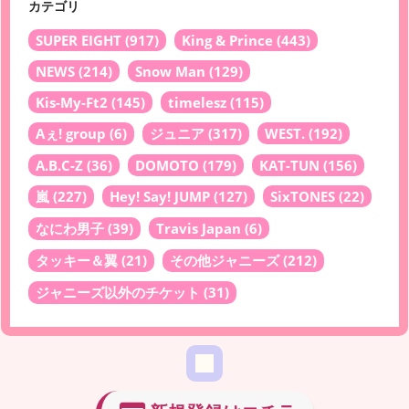
カテゴリ
SUPER EIGHT
(917)
King & Prince
(443)
NEWS
(214)
Snow Man
(129)
Kis-My-Ft2
(145)
timelesz
(115)
Aぇ! group
(6)
ジュニア
(317)
WEST.
(192)
A.B.C-Z
(36)
DOMOTO
(179)
KAT-TUN
(156)
嵐
(227)
Hey! Say! JUMP
(127)
SixTONES
(22)
なにわ男子
(39)
Travis Japan
(6)
タッキー＆翼
(21)
その他ジャニーズ
(212)
ジャニーズ以外のチケット
(31)