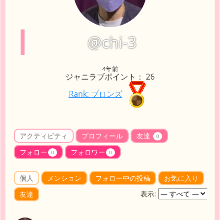
@chi-3
4年前
ジャニラブポイント： 26
Rank: ブロンズ
アクティビティ
プロフィール
友達
0
フォロー
フォロワー
0
0
個人
メンション
フォロー中の投稿
お気に入り
表示:
友達