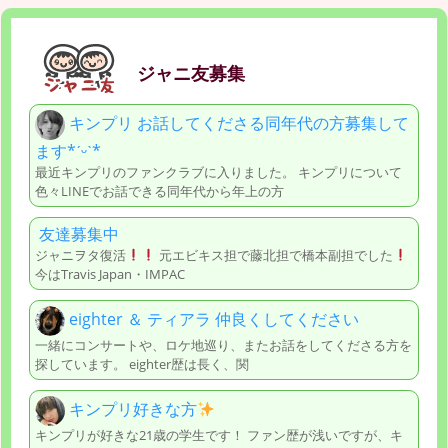
ジャニ友募集
キンプリ お話してくださる同年代の方募集して
ます*ˊᵕˋ*
最近キンプリのファンクラブに入りました。 キンプリについて
色々LINEでお話できる同年代から年上の方
友達募集中
ジャニヲタ復活
元エビキス担で藤北担で橋本副担でした
今はTravis Japan・IMPAC
eighter ＆ ティアラ 仲良くしてください
一緒にコンサートや、ロケ地巡り、またお話をしてくださる方を
探しています。 eighter歴は長く、関
キンプリ好きな方
キンプリが好きな21歳の学生です！ ファン歴が浅いですが、キ