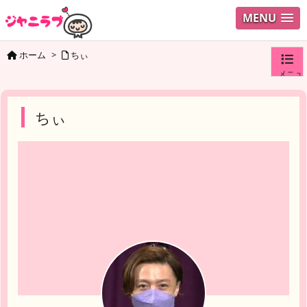
MENU
ホーム
>
ちぃ
メニュ
ログイ
ちぃ
ユーザ
検索