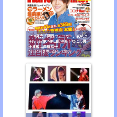
9/10発売「関西ウォーカー」表紙は
Hey!Say!JUMP山田涼介！なにわ男
子連載は高橋恭平
9月10日発売の雑誌「関西ウォ