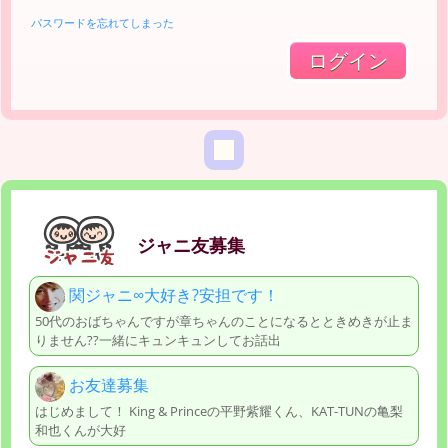
パスワードを忘れてしまった
ジャニ友募集
関ジャニ∞大好き?安担です！
50代のおばちゃんですが章ちゃんのことになるとときめきが止ま
りません??一緒にキュンキュンしてお話出
お友達募集
はじめまして！ King & Princeの平野紫耀くん、KAT-TUNの亀梨
和也くんが大好