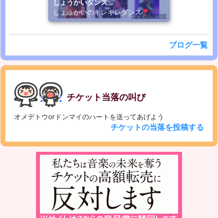
しょうかいダンス
しょうかいのキレキレダンス
ブログ一覧
チケット当落の叫び
オメデトウorドンマイのハートを送ってあげよう
チケットの当落を投稿する