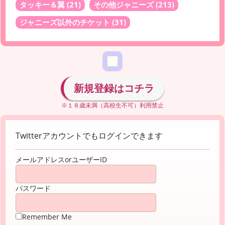
タッキー＆翼
(21)
その他ジャニーズ
(213)
ジャニーズ以外のチケット
(31)
新規登録はコチラ
※１８歳未満（高校生不可）利用禁止
Twitterアカウントでもログインできます
メールアドレスorユーザーID
パスワード
Remember Me