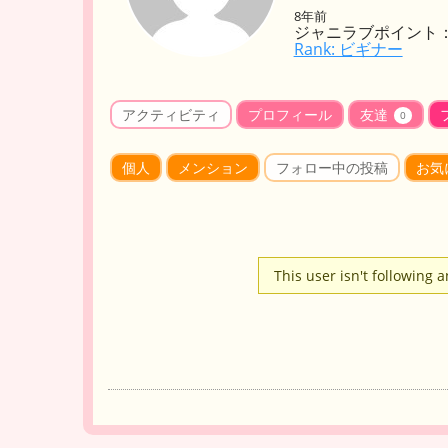
8年前
ジャニラブポイント：
Rank: ビギナー
アクティビティ
プロフィール
友達
0
個人
メンション
フォロー中の投稿
お気
This user isn't following 