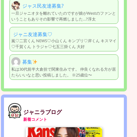
ジャス民友達募集?
一旦ジャニオタを離れていたのですが娘がWestのファンと
いうこともありその影響で再燃しました…?淳太
ジャニ友達募集♡
嵐♡二宮くん NEWS♡小山くん キンプリ♡岸くん キスマイ
♡千賀くん トラジャ♡七五三掛くん 大好
募集
私は30代前半大倉担で関東住みです。 仲良くなれる方が居
たらいいなと思い投稿しました。 ※25歳位〜
ジャニラブログ
新着コメント