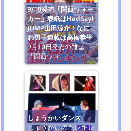
9/10発売「関西ウォー
カー」表紙はHey!Say!
JUMP山田涼介！なに
わ男子連載は高橋恭平
9月10日発売の雑誌
「関西ウォ
しょうかいダンス
しょうかいのキレキレ