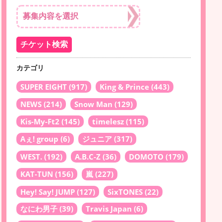
カテゴリ
SUPER EIGHT
(917)
King & Prince
(443)
NEWS
(214)
Snow Man
(129)
Kis-My-Ft2
(145)
timelesz
(115)
Aぇ! group
(6)
ジュニア
(317)
WEST.
(192)
A.B.C-Z
(36)
DOMOTO
(179)
KAT-TUN
(156)
嵐
(227)
Hey! Say! JUMP
(127)
SixTONES
(22)
なにわ男子
(39)
Travis Japan
(6)