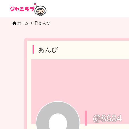
ホーム
>
あんび
あんび
@8684