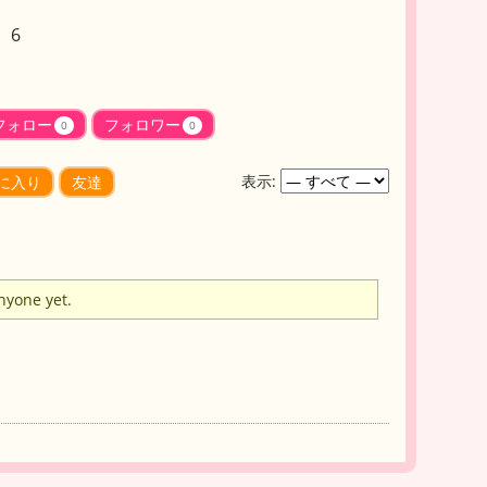
 6
フォロー
フォロワー
0
0
表示:
に入り
友達
anyone yet.