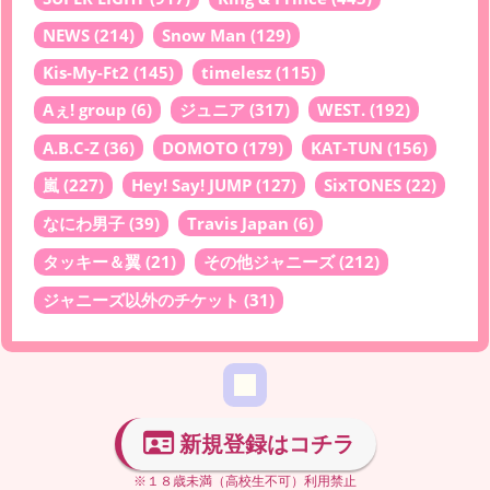
NEWS
(214)
Snow Man
(129)
Kis-My-Ft2
(145)
timelesz
(115)
Aぇ! group
(6)
ジュニア
(317)
WEST.
(192)
A.B.C-Z
(36)
DOMOTO
(179)
KAT-TUN
(156)
嵐
(227)
Hey! Say! JUMP
(127)
SixTONES
(22)
なにわ男子
(39)
Travis Japan
(6)
タッキー＆翼
(21)
その他ジャニーズ
(212)
ジャニーズ以外のチケット
(31)
新規登録はコチラ
※１８歳未満（高校生不可）利用禁止