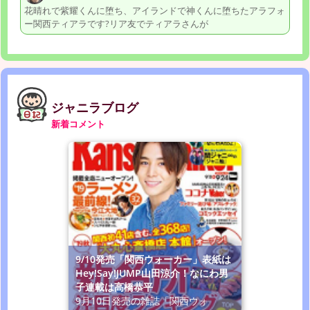
花晴れで紫耀くんに堕ち、アイランドで神くんに堕ちたアラフォ
ー関西ティアラです?リア友でティアラさんが
ジャニラブログ
新着コメント
9/10発売「関西ウォーカー」表紙は
Hey!Say!JUMP山田涼介！なにわ男
子連載は高橋恭平
9月10日発売の雑誌「関西ウォ