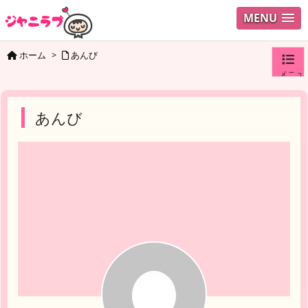
MENU
ホーム
>
あんび
メニュ
ログイ
あんび
ユーザ
検索