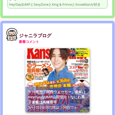
Hey!Say!JUMPとSexyZoneとKing & PrinceとSnowManが好き
ジャニラブログ
新着コメント
9/10発売「関西ウォーカー」表紙は
Hey!Say!JUMP山田涼介！なにわ男
子連載は高橋恭平
9月10日発売の雑誌「関西ウォ