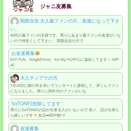
ジャニ友募集
関西在住 大人嵐ファンの方、友達になって下さ
い。
40代の嵐ファンの主婦です。周りにあまり嵐ファンの友達がいな
いので仲良くして下さい。 関西在住の方で
お友達募集
KAT-TUN、King&Prince、Kis-My-Ft2中心に遠征してます！ IMP
AC
大人ティアラの方
7月20日に娘の付き添いでコンサートに参戦して、岸くんファン
になりました。周りに同年代のファンがいな
SixTONES担探してます
周りにSixTONESの話が出来る人がいないので 色々、話が出来た
ら嬉しいです
担当➡田中樹? F
友達募集