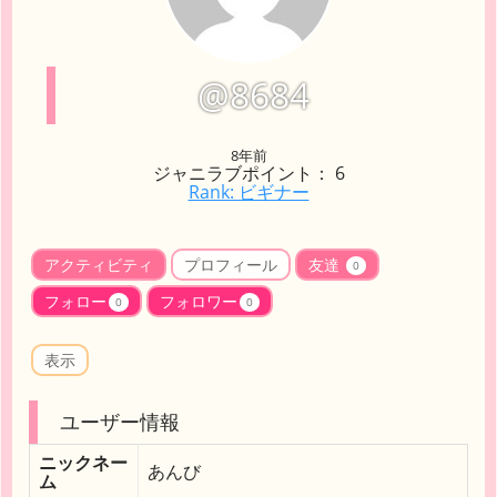
@8684
8年前
ジャニラブポイント： 6
Rank: ビギナー
アクティビティ
プロフィール
友達
0
フォロー
フォロワー
0
0
表示
ユーザー情報
ニックネー
あんび
ム