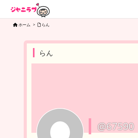
ホーム
>
らん
らん
@67590