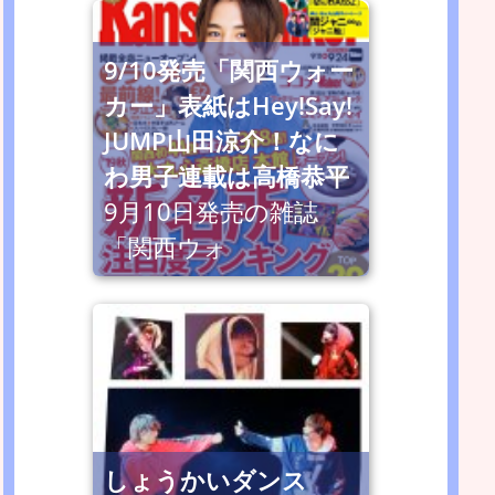
9/10発売「関西ウォー
カー」表紙はHey!Say!
JUMP山田涼介！なに
わ男子連載は高橋恭平
9月10日発売の雑誌
「関西ウォ
しょうかいダンス