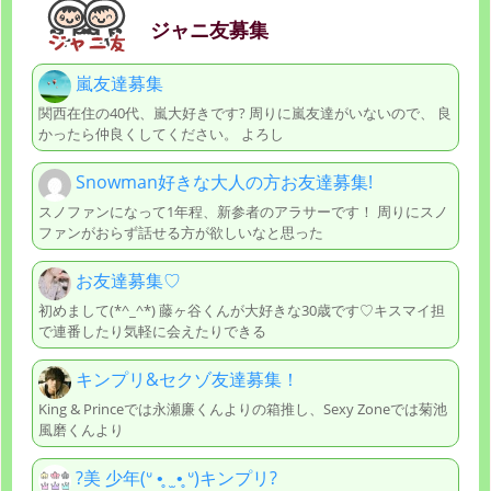
ジャニ友募集
嵐友達募集
関西在住の40代、嵐大好きです? 周りに嵐友達がいないので、 良
かったら仲良くしてください。 よろし
Snowman好きな大人の方お友達募集!
スノファンになって1年程、新参者のアラサーです！ 周りにスノ
ファンがおらず話せる方が欲しいなと思った
お友達募集♡
初めまして(*^_^*) 藤ヶ谷くんが大好きな30歳です♡キスマイ担
で連番したり気軽に会えたりできる
キンプリ&セクゾ友達募集！
King & Princeでは永瀬廉くんよりの箱推し、Sexy Zoneでは菊池
風磨くんより
?美 少年(ᐡ •̥ ̫ •̥ ᐡ)キンプリ?