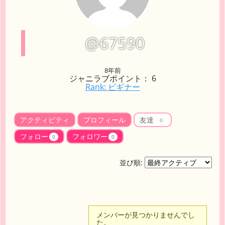
@67590
8年前
ジャニラブポイント： 6
Rank: ビギナー
アクティビティ
プロフィール
友達
0
フォロー
フォロワー
0
0
並び順:
友
メンバーが見つかりませんでし
た。