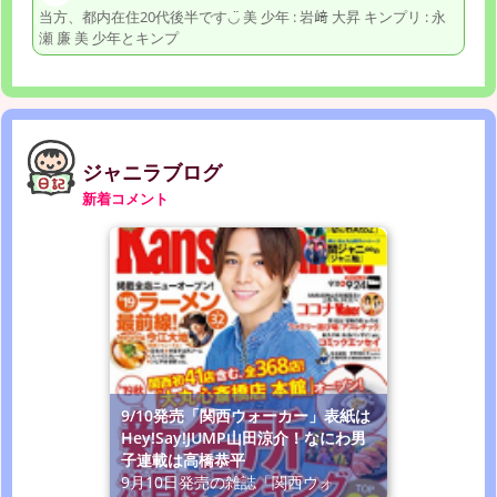
当方、都内在住20代後半です◡̈ 美 少年 : 岩﨑 大昇 キンプリ : 永
瀬 廉 美 少年とキンプ
ジャニラブログ
新着コメント
9/10発売「関西ウォーカー」表紙は
Hey!Say!JUMP山田涼介！なにわ男
子連載は高橋恭平
9月10日発売の雑誌「関西ウォ