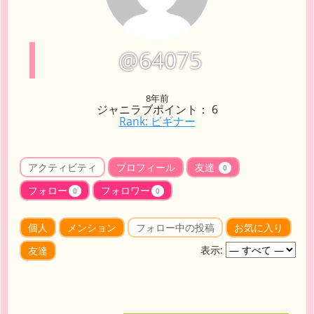
@64075
8年前
ジャニラブポイント： 6
Rank: ビギナー
アクティビティ
プロフィール
友達
0
フォロー
フォロワー
0
0
個人
メンション
フォロー中の投稿
お気に入り
表示:
友達