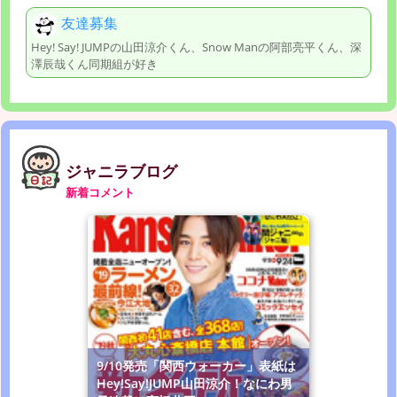
友達募集
Hey! Say! JUMPの山田涼介くん、Snow Manの阿部亮平くん、深
澤辰哉くん同期組が好き
ジャニラブログ
新着コメント
9/10発売「関西ウォーカー」表紙は
Hey!Say!JUMP山田涼介！なにわ男