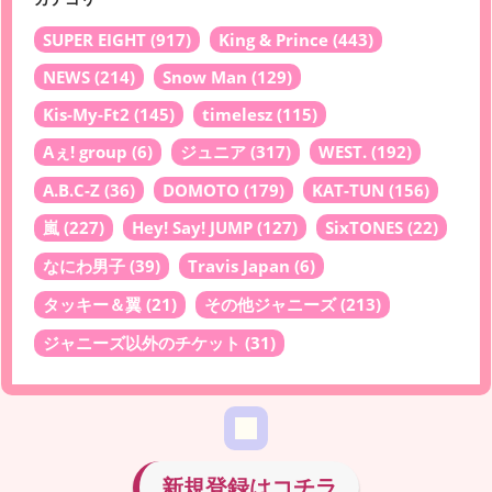
SUPER EIGHT
(917)
King & Prince
(443)
NEWS
(214)
Snow Man
(129)
Kis-My-Ft2
(145)
timelesz
(115)
Aぇ! group
(6)
ジュニア
(317)
WEST.
(192)
A.B.C-Z
(36)
DOMOTO
(179)
KAT-TUN
(156)
嵐
(227)
Hey! Say! JUMP
(127)
SixTONES
(22)
なにわ男子
(39)
Travis Japan
(6)
タッキー＆翼
(21)
その他ジャニーズ
(213)
ジャニーズ以外のチケット
(31)
新規登録はコチラ