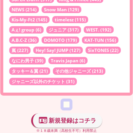
NEWS
(214)
Snow Man
(129)
Kis-My-Ft2
(145)
timelesz
(115)
Aぇ! group
(6)
ジュニア
(317)
WEST.
(192)
A.B.C-Z
(36)
DOMOTO
(179)
KAT-TUN
(156)
嵐
(227)
Hey! Say! JUMP
(127)
SixTONES
(22)
なにわ男子
(39)
Travis Japan
(6)
タッキー＆翼
(21)
その他ジャニーズ
(213)
ジャニーズ以外のチケット
(31)
新規登録はコチラ
※１８歳未満（高校生不可）利用禁止