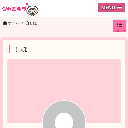
MENU
ホーム
>
しほ
メニュ
ログイ
しほ
ユーザ
検索