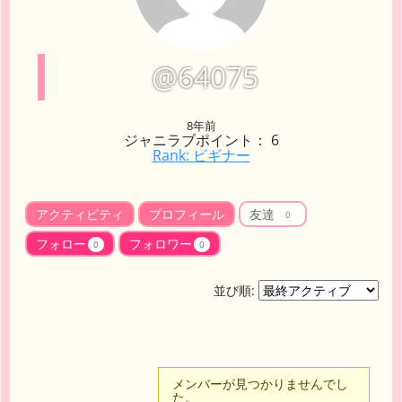
@64075
8年前
ジャニラブポイント： 6
Rank: ビギナー
アクティビティ
プロフィール
友達
0
フォロー
フォロワー
0
0
並び順:
友
メンバーが見つかりませんでし
た。