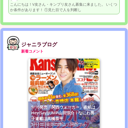
こんにちは！V友さん・キンプリ友さん募集に来ました。 いくつ
か条件があります！ ①見た目で人を判断し
ジャニラブログ
新着コメント
9/10発売「関西ウォーカー」表紙は
Hey!Say!JUMP山田涼介！なにわ男
子連載は高橋恭平
9月10日発売の雑誌「関西ウォ