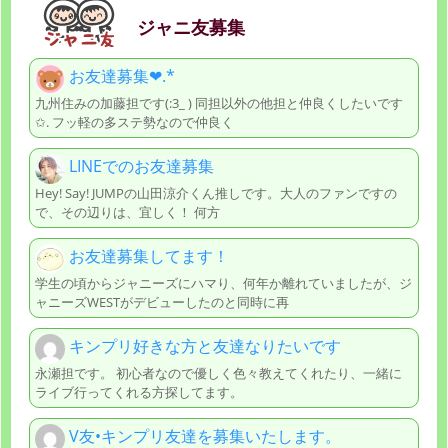
ジャニ友募集
お友達募集❤︎.*
九州住みの加藤担です(:3_ ) 同担以外の他担と仲良くしたいです
✩. フッ軽の多ステ勢なので仲良く
LINEでのお友達募集
Hey! Say! JUMPの山田涼介くん推しです。大人のファンですの
で、その辺りは、宜しく！ 何方
お友達募集してます‎！
学生の頃からジャニーズにハマり、何年か離れていましたが、ジ
ャニーズWESTがデビューしたのと同時に再
キンプリ好きな方と友達なりたいです
永瀬担です。 初心者なので優しく色々教えてくれたり、一緒に
ライブ行ってくれる方探してます。
V友•キンプリ友達を募集いたします。