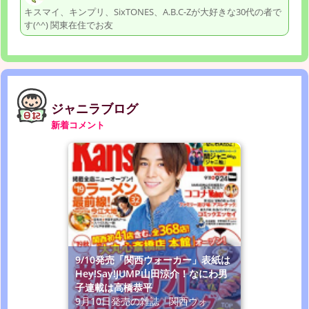
キスマイ、キンプリ、SixTONES、A.B.C-Zが大好きな30代の者で
す(^^) 関東在住でお友
ジャニラブログ
新着コメント
9/10発売「関西ウォーカー」表紙は
Hey!Say!JUMP山田涼介！なにわ男
子連載は高橋恭平
9月10日発売の雑誌「関西ウォ