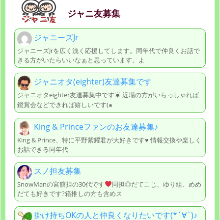
ジャニ友募集
ジャニーズJr
ジャニーズJrを広く浅く応援してします。同年代で仲良くお話で
きる方がいたらいいなぁと思っています。よ
ジャニオタ(eighter)友達募集です
ジャニオタeighter友達募集中です☀︎ 近場の方がいらっしゃれば
鑑賞会などできれば嬉しいです(๑
King & Princeファンのお友達募集♪
King & Prince、特に平野紫耀君が大好きです♥️ 情報交換や楽しく
お話できる同年代
スノ担友募集
SnowManの宮舘担の30代です
同担◎だてこじ、ゆり組、めめ
だても好きです?箱推しの方も含めス
掛け持ちOKの人と仲良くなりたいです(*´∀`)♪