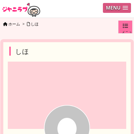
MENU
ホーム
>
しほ
メニュ
ログイ
しほ
ユーザ
検索