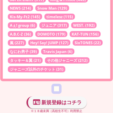
NEWS
(214)
Snow Man
(129)
Kis-My-Ft2
(145)
timelesz
(115)
Aぇ! group
(6)
ジュニア
(317)
WEST.
(192)
A.B.C-Z
(36)
DOMOTO
(179)
KAT-TUN
(156)
嵐
(227)
Hey! Say! JUMP
(127)
SixTONES
(22)
なにわ男子
(39)
Travis Japan
(6)
タッキー＆翼
(21)
その他ジャニーズ
(212)
ジャニーズ以外のチケット
(31)
新規登録はコチラ
※１８歳未満（高校生不可）利用禁止