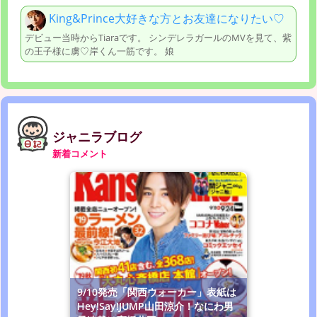
King&Prince大好きな方とお友達になりたい♡
デビュー当時からTiaraです。 シンデレラガールのMVを見て、紫
の王子様に虜♡岸くん一筋です。 娘
ジャニラブログ
新着コメント
9/10発売「関西ウォーカー」表紙は
Hey!Say!JUMP山田涼介！なにわ男