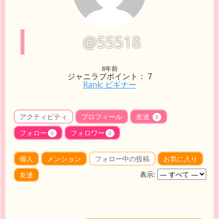
@55518
8年前
ジャニラブポイント： 7
Rank: ビギナー
アクティビティ
プロフィール
友達
0
フォロー
フォロワー
0
0
個人
メンション
フォロー中の投稿
お気に入り
表示:
友達