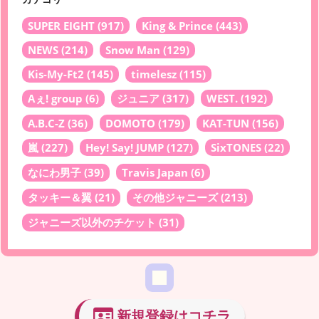
SUPER EIGHT
(917)
King & Prince
(443)
NEWS
(214)
Snow Man
(129)
Kis-My-Ft2
(145)
timelesz
(115)
Aぇ! group
(6)
ジュニア
(317)
WEST.
(192)
A.B.C-Z
(36)
DOMOTO
(179)
KAT-TUN
(156)
嵐
(227)
Hey! Say! JUMP
(127)
SixTONES
(22)
なにわ男子
(39)
Travis Japan
(6)
タッキー＆翼
(21)
その他ジャニーズ
(213)
ジャニーズ以外のチケット
(31)
新規登録はコチラ