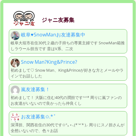
ジャニ友募集
岐阜♥️SnowManお友達募集中
岐阜大垣市在住30代２歳の子持ちの専業主婦です SnowMan箱推
しラウール担当です 昔はV系、二次
Snow Man?King&Prince?
初めまして♡ Snow Man、King&Princeが好きな方とメールやラ
インでお話しした
嵐友達募集！
初めまして！ 大阪に住む40代の潤担です^^* 周りに嵐ファンの
お友達がいないので良かったら仲良くし
お友達募集✩.*˚
深澤担、関西在住の30代です✩°｡⋆⸜(*˙꒳˙* )⸝ 周りにスノ担さんが
全然いないので、色々お話