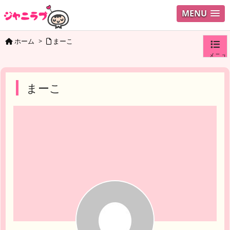
MENU
ホーム
>
まーこ
メニュ
ログイ
まーこ
ユーザ
検索