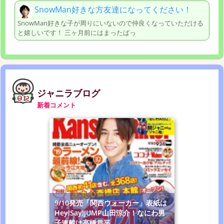
SnowMan好きな方友達になってください！
SnowMan好きな子が周りにいないので仲良くなっていただける
と嬉しいです！ 三ヶ月前にはまったばっ
ジャニラブログ
新着コメント
9/10発売「関西ウォーカー」表紙は
Hey!Say!JUMP山田涼介！なにわ男
子連載は高橋恭平