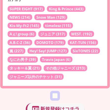
SUPER EIGHT
(917)
King & Prince
(443)
NEWS
(214)
Snow Man
(129)
Kis-My-Ft2
(145)
timelesz
(115)
Aぇ! group
(6)
ジュニア
(317)
WEST.
(192)
A.B.C-Z
(36)
DOMOTO
(179)
KAT-TUN
(156)
嵐
(227)
Hey! Say! JUMP
(127)
SixTONES
(22)
なにわ男子
(39)
Travis Japan
(6)
タッキー＆翼
(21)
その他ジャニーズ
(213)
ジャニーズ以外のチケット
(31)
新規登録はコチラ