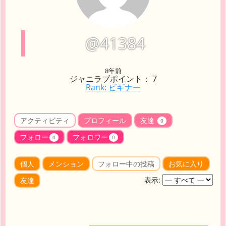
@41384
8年前
ジャニラブポイント： 7
Rank: ビギナー
アクティビティ
プロフィール
友達
0
フォロー
フォロワー
0
0
個人
メンション
フォロー中の投稿
お気に入り
表示:
友達