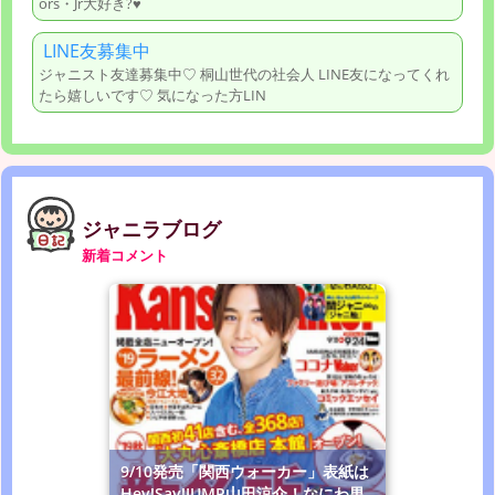
ors・Jr大好き?♥
LINE友募集中
ジャニスト友達募集中♡ 桐山世代の社会人 LINE友になってくれ
たら嬉しいです♡ 気になった方LIN
ジャニラブログ
新着コメント
9/10発売「関西ウォーカー」表紙は
Hey!Say!JUMP山田涼介！なにわ男