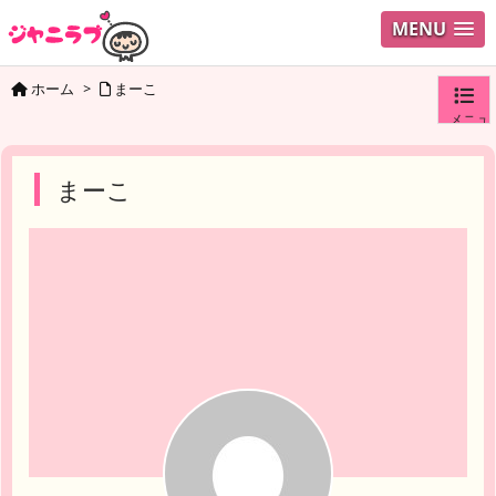
MENU
ホーム
>
まーこ
メニュ
ログイ
まーこ
ユーザ
検索