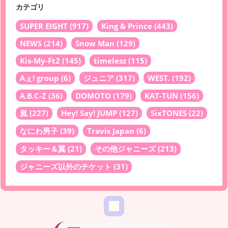
カテゴリ
SUPER EIGHT
(917)
King & Prince
(443)
NEWS
(214)
Snow Man
(129)
Kis-My-Ft2
(145)
timelesz
(115)
Aぇ! group
(6)
ジュニア
(317)
WEST.
(192)
A.B.C-Z
(36)
DOMOTO
(179)
KAT-TUN
(156)
嵐
(227)
Hey! Say! JUMP
(127)
SixTONES
(22)
なにわ男子
(39)
Travis Japan
(6)
タッキー＆翼
(21)
その他ジャニーズ
(213)
ジャニーズ以外のチケット
(31)