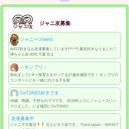
ジャニ友募集
ジャニーズwest
WEST好きなお友達募集しています(*^^*) 最近好きなりました♡
神ちゃん担 30代 千葉 住ま
～キンプリ～
初めまして(･∀･) 保育士をやってる21歳永瀬担です！ キンプリの
コンサートとか一緒に行ける子を探
SixTONES好きです
38歳、既婚、子持ちのママです。 約20年ぶりにジャニーズにハ
マりました。いま猛烈にSixTONES
友達募集中
ジャニヲタ復活
元エビキス担です。 Travis Japan・IMPACT