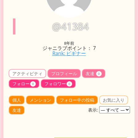
@41384
8年前
ジャニラブポイント： 7
Rank: ビギナー
アクティビティ
プロフィール
友達
0
フォロー
フォロワー
0
0
個人
メンション
フォロー中の投稿
お気に入り
表示:
友達