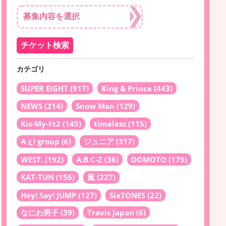
カテゴリ
SUPER EIGHT
(917)
King & Prince
(443)
NEWS
(214)
Snow Man
(129)
Kis-My-Ft2
(145)
timelesz
(115)
Aぇ! group
(6)
ジュニア
(317)
WEST.
(192)
A.B.C-Z
(36)
DOMOTO
(179)
KAT-TUN
(156)
嵐
(227)
Hey! Say! JUMP
(127)
SixTONES
(22)
なにわ男子
(39)
Travis Japan
(6)