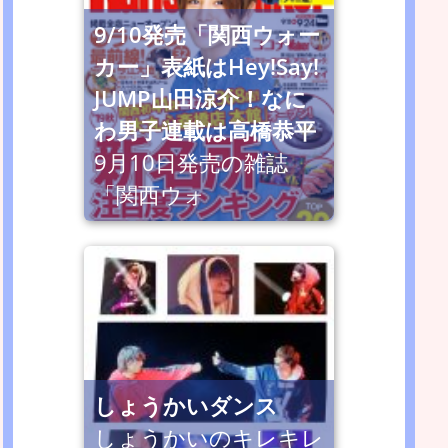
9/10発売「関西ウォー
カー」表紙はHey!Say!
JUMP山田涼介！なに
わ男子連載は高橋恭平
9月10日発売の雑誌
「関西ウォ
しょうかいダンス
しょうかいのキレキレ