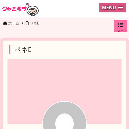
MENU
ホーム
>
ペネ
メニュ
ログイ
ペネ
ユーザ
検索