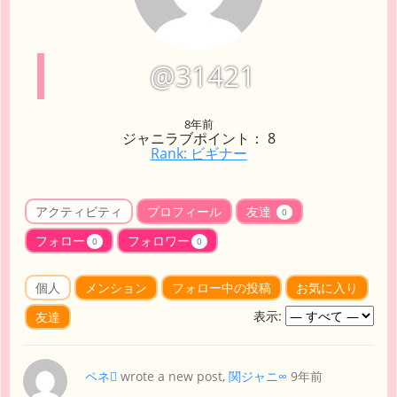
@31421
8年前
ジャニラブポイント： 8
Rank: ビギナー
アクティビティ
プロフィール
友達
0
フォロー
フォロワー
0
0
個人
メンション
フォロー中の投稿
お気に入り
表示:
友達
ペネ
wrote a new post,
関ジャニ∞
9年前