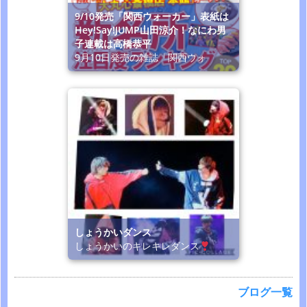
9/10発売「関西ウォーカー」表紙は
Hey!Say!JUMP山田涼介！なにわ男
子連載は高橋恭平
9月10日発売の雑誌「関西ウォ
しょうかいダンス
しょうかいのキレキレダンス
ブログ一覧