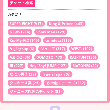
カテゴリ
SUPER EIGHT
(917)
King & Prince
(443)
NEWS
(214)
Snow Man
(129)
Kis-My-Ft2
(145)
timelesz
(115)
Aぇ! group
(6)
ジュニア
(317)
WEST.
(192)
A.B.C-Z
(36)
DOMOTO
(179)
KAT-TUN
(156)
嵐
(227)
Hey! Say! JUMP
(127)
SixTONES
(22)
なにわ男子
(39)
Travis Japan
(6)
タッキー＆翼
(21)
その他ジャニーズ
(212)
ジャニーズ以外のチケット
(31)