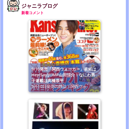
ジャニラブログ
新着コメント
9/10発売「関西ウォーカー」表紙は
Hey!Say!JUMP山田涼介！なにわ男
子連載は高橋恭平
9月10日発売の雑誌「関西ウォ