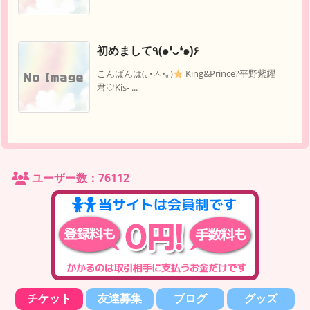
初めまして٩(๑❛ᴗ❛๑)۶
こんばんは(｡•ㅅ•｡)
King&Prince?平野紫耀
君♡Kis- ...
ユーザー数：76112
チケット
友達募集
ブログ
グッズ