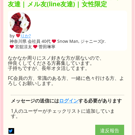
友達 | メル友(line友達) | 女性限定
by
りか?
神奈川県 会社員 40代
Snow Man, ジャニーズJr.
宮舘涼太
菅田琳寧
なかなか周りにスノ好きな方が居ないので、
仲良くしてくださる方募集しています。
子持ちですが、長年オタ活してます。
FC会員の方、常識のある方、一緒に色々行ける方、よ
ろしくお願いします。
メッセージの送信には
ログイン
する必要があります
1人のユーザーがチェックリストに追加していま
す。
違反報告