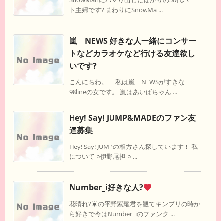
SnowManにハマり出したばかりの50代パー
ト主婦です? まわりにSnowMa ...
嵐 NEWS 好きな人一緒にコンサー
トなどカラオケなど行ける友達欲し
いです?
こんにちわ。 私は嵐 NEWSがすきな
98lineの女です。 嵐はあいばちゃん ...
Hey! Say! JUMP&MADEのファン友
達募集
Hey! Say! JUMPの相方さん探しています！ 私
について ○伊野尾担 ○ ...
Number_i好きな人?
花晴れ?☀の平野紫耀君を観てキンプリの時か
ら好きで今はNumber_iのファンク ...