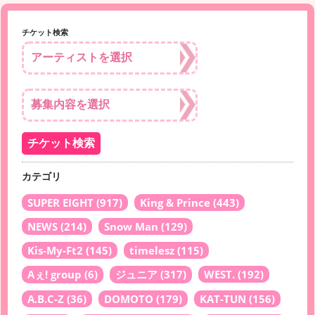
チケット検索
カテゴリ
SUPER EIGHT
(917)
King & Prince
(443)
NEWS
(214)
Snow Man
(129)
Kis-My-Ft2
(145)
timelesz
(115)
Aぇ! group
(6)
ジュニア
(317)
WEST.
(192)
A.B.C-Z
(36)
DOMOTO
(179)
KAT-TUN
(156)