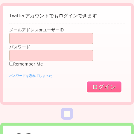
Twitterアカウントでもログインできます
メールアドレスorユーザーID
パスワード
Remember Me
パスワードを忘れてしまった