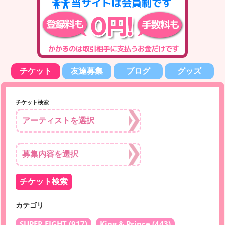
チケット
友達募集
ブログ
グッズ
チケット検索
カテゴリ
SUPER EIGHT
(917)
King & Prince
(443)