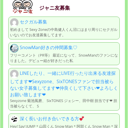
ジャニ友募集
セクガル募集
初めまして Sexy Zoneの中島健人くん沼にはまり周りにセクガル
いないのでお友達募集してます。
SnowMan好きの仲間募集♡
フリーコメント（PR等） 最近になって、SnowManのファンにな
りました。デビュー組が好きだった私
LINEしたり、一緒にLIVE行ったり出来る友達探
してます❤︎Sexyzone、SixTONESファンで担当被ら
ない女子募集してます❤︎仲良くして下さい❤︎よろしく
お願い致します❤︎
Sexyzone 菊池風磨、 SixTONES ジェシー、田中樹 担当です❤︎ 担
当被らなくて、 S
深く長いお付き合いできる方
Hey! Say! JUMP＊山田くん Snow Man＊阿部くん Snow Man＊深