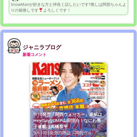
SnowManが好きな方と仲良く話したいです?推しは阿部ちゃんよ
りの箱推しです
よろしくです！
ジャニラブログ
新着コメント
9/10発売「関西ウォーカー」表紙は
Hey!Say!JUMP山田涼介！なにわ男
子連載は高橋恭平
9月10日発売の雑誌「関西ウォ