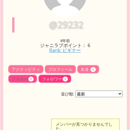
@29232
8年前
ジャニラブポイント： 6
Rank: ビギナー
アクティビティ
プロフィール
友達
0
フォロー
フォロワー
0
0
並び順:
メンバーが見つかりませんでし
た。