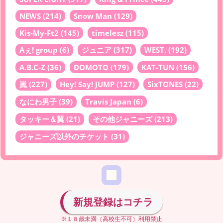
NEWS
(214)
Snow Man
(129)
Kis-My-Ft2
(145)
timelesz
(115)
Aぇ! group
(6)
ジュニア
(317)
WEST.
(192)
A.B.C-Z
(36)
DOMOTO
(179)
KAT-TUN
(156)
嵐
(227)
Hey! Say! JUMP
(127)
SixTONES
(22)
なにわ男子
(39)
Travis Japan
(6)
タッキー＆翼
(21)
その他ジャニーズ
(213)
ジャニーズ以外のチケット
(31)
新規登録はコチラ
※１８歳未満（高校生不可）利用禁止