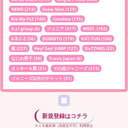
NEWS
(214)
Snow Man
(129)
Kis-My-Ft2
(145)
timelesz
(115)
Aぇ! group
(6)
ジュニア
(317)
WEST.
(192)
A.B.C-Z
(36)
DOMOTO
(179)
KAT-TUN
(156)
嵐
(227)
Hey! Say! JUMP
(127)
SixTONES
(22)
なにわ男子
(39)
Travis Japan
(6)
タッキー＆翼
(21)
その他ジャニーズ
(213)
ジャニーズ以外のチケット
(31)
新規登録はコチラ
※１８歳未満（高校生不可）利用禁止