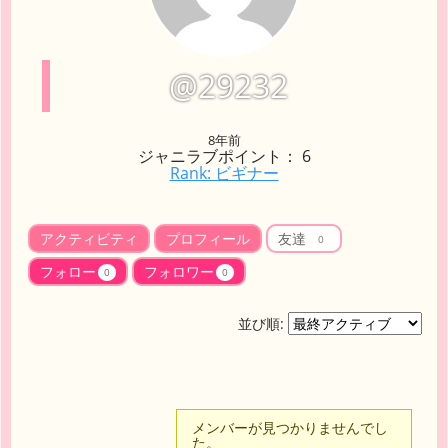
@29232
8年前
ジャニラブポイント： 6
Rank: ビギナー
アクティビティ
プロフィール
友達
0
フォロー
フォロワー
0
0
並び順:
友
メンバーが見つかりませんでし
た。