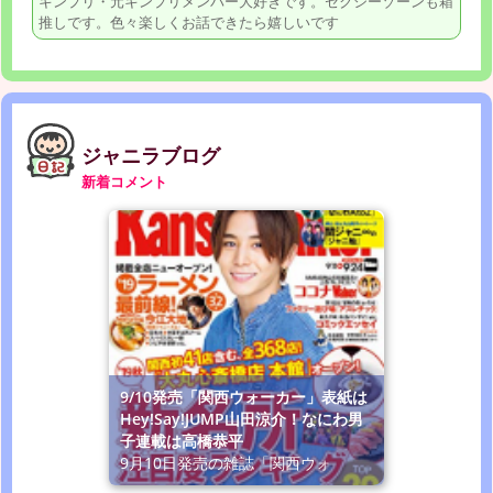
キンプリ・元キンプリメンバー大好きです。セクシーゾーンも箱
推しです。色々楽しくお話できたら嬉しいです
ジャニラブログ
新着コメント
9/10発売「関西ウォーカー」表紙は
Hey!Say!JUMP山田涼介！なにわ男
子連載は高橋恭平
9月10日発売の雑誌「関西ウォ