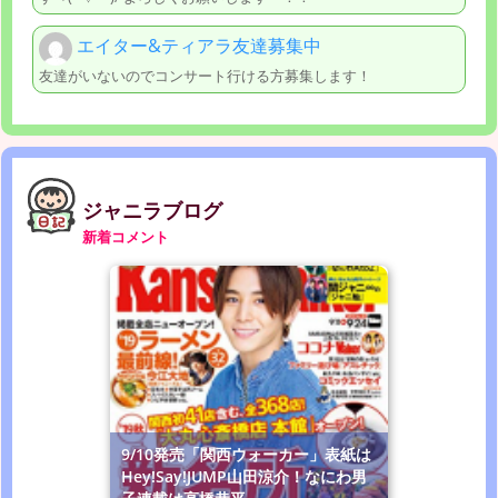
エイター&ティアラ友達募集中
友達がいないのでコンサート行ける方募集します！
ジャニラブログ
新着コメント
9/10発売「関西ウォーカー」表紙は
Hey!Say!JUMP山田涼介！なにわ男