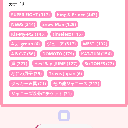
カテゴリ
SUPER EIGHT
(917)
King & Prince
(443)
NEWS
(214)
Snow Man
(129)
Kis-My-Ft2
(145)
timelesz
(115)
Aぇ! group
(6)
ジュニア
(317)
WEST.
(192)
A.B.C-Z
(36)
DOMOTO
(179)
KAT-TUN
(156)
嵐
(227)
Hey! Say! JUMP
(127)
SixTONES
(22)
なにわ男子
(39)
Travis Japan
(6)
タッキー＆翼
(21)
その他ジャニーズ
(213)
ジャニーズ以外のチケット
(31)