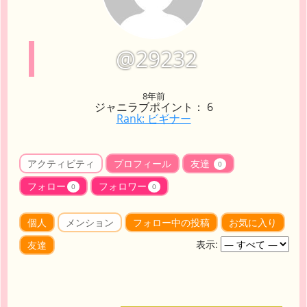
@29232
8年前
ジャニラブポイント： 6
Rank: ビギナー
アクティビティ
プロフィール
友達
0
フォロー
フォロワー
0
0
個人
メンション
フォロー中の投稿
お気に入り
表示:
友達