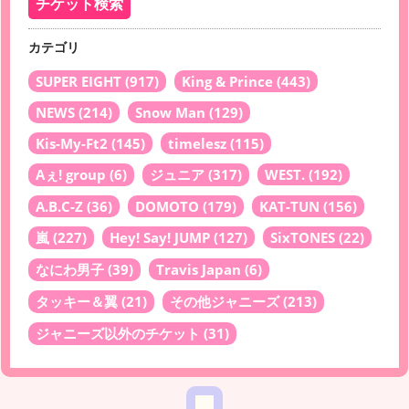
カテゴリ
SUPER EIGHT
(917)
King & Prince
(443)
NEWS
(214)
Snow Man
(129)
Kis-My-Ft2
(145)
timelesz
(115)
Aぇ! group
(6)
ジュニア
(317)
WEST.
(192)
A.B.C-Z
(36)
DOMOTO
(179)
KAT-TUN
(156)
嵐
(227)
Hey! Say! JUMP
(127)
SixTONES
(22)
なにわ男子
(39)
Travis Japan
(6)
タッキー＆翼
(21)
その他ジャニーズ
(213)
ジャニーズ以外のチケット
(31)