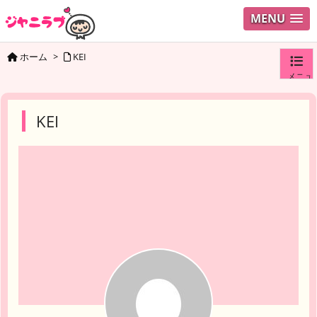
MENU
ホーム
>
KEI
メニュ
ログイ
KEI
ユーザ
検索