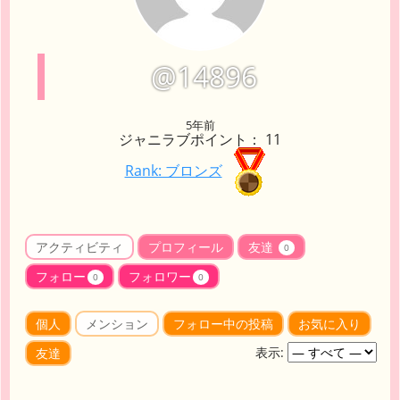
@14896
5年前
ジャニラブポイント： 11
Rank: ブロンズ
アクティビティ
プロフィール
友達
0
フォロー
フォロワー
0
0
個人
メンション
フォロー中の投稿
お気に入り
表示:
友達