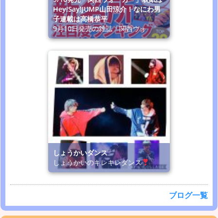
Hey!Say!JUMP山田涼介！なにわ男
子連載は高橋恭平
9月10日発売の雑誌「関西ウォ
しょうかいダンス
しょうかいのキレキレダンス
ブログ一覧