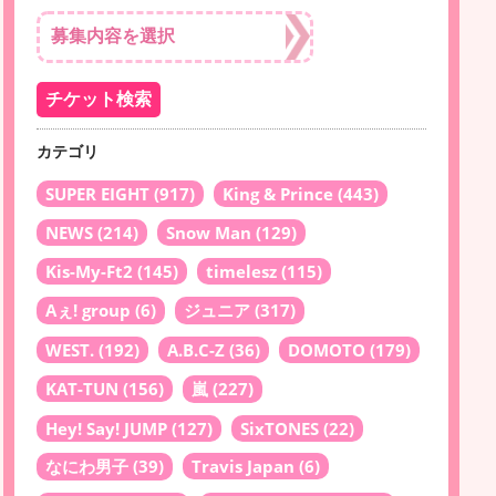
カテゴリ
SUPER EIGHT
(917)
King & Prince
(443)
NEWS
(214)
Snow Man
(129)
Kis-My-Ft2
(145)
timelesz
(115)
Aぇ! group
(6)
ジュニア
(317)
WEST.
(192)
A.B.C-Z
(36)
DOMOTO
(179)
KAT-TUN
(156)
嵐
(227)
Hey! Say! JUMP
(127)
SixTONES
(22)
なにわ男子
(39)
Travis Japan
(6)