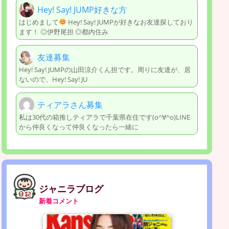
Hey! Say! JUMP好きな方
はじめまして
Hey! Say! JUMPが好きなお友達探しており
ます！ ◎伊野尾担 ◎都内住み
友達募集
Hey! Say! JUMPの山田涼介くん担です。周りに友達が、居
ないので、Hey! Say! JU
ティアラさん募集
私は30代の箱推しティアラで千葉県在住です(o^∀^o)LINE
から仲良くなって仲良くなったら一緒に
ジャニラブログ
新着コメント