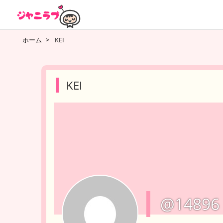
ホーム
>
KEI
KEI
@14896