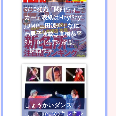
9/10発売「関西ウォー
カー」表紙はHey!Say!
JUMP山田涼介！なに
わ男子連載は高橋恭平
9月10日発売の雑誌
「関西ウォ
しょうかいダンス
しょうかいのキレキレ