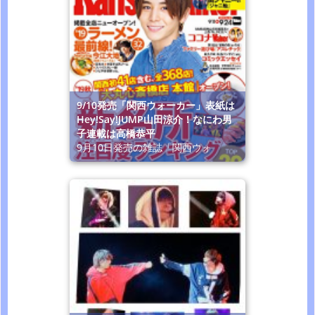
9/10発売「関西ウォーカー」表紙は
Hey!Say!JUMP山田涼介！なにわ男
子連載は高橋恭平
9月10日発売の雑誌「関西ウォ