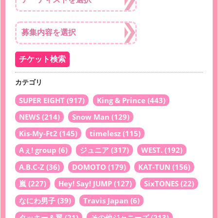
カテゴリ
SUPER EIGHT
(917)
King & Prince
(443)
NEWS
(214)
Snow Man
(129)
Kis-My-Ft2
(145)
timelesz
(115)
Aぇ! group
(6)
ジュニア
(317)
WEST.
(192)
A.B.C-Z
(36)
DOMOTO
(179)
KAT-TUN
(156)
嵐
(227)
Hey! Say! JUMP
(127)
SixTONES
(22)
なにわ男子
(39)
Travis Japan
(6)
タッキー＆翼
(21)
その他ジャニーズ
(213)