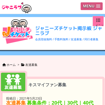
MENU
メニュ
ジャニーズチケット掲示板 ジャ
ニラブ
ログイ
会員登録無料 / 手数料無料 / 友達募集 / 同行者募集
ユーザ
検索
ホーム
>
友達募集
キスマイファン募集
投稿日：2021年5月23日
友達募集
募集条件：20代 | 30代 | 40代