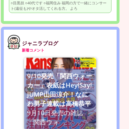
○目黒担 ○40代です ○福岡住み 福岡の方で一緒にコンサー
ト(遠征も)やオタ活してくれる方。 よろ
ジャニラブログ
新着コメント
9/10発売「関西ウォー
カー」表紙はHey!Say!
JUMP山田涼介！なに
わ男子連載は高橋恭平
9月10日発売の雑誌
「関西ウォ