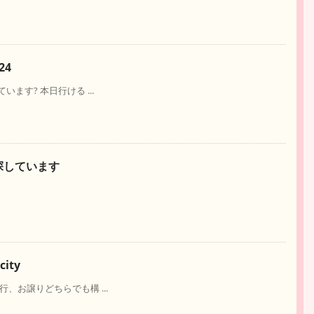
24
ています? 本日行ける ...
ity探しています
city
同行、お譲りどちらでも構 ...