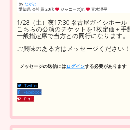
by
ながと
愛知県 会社員 20代
ジャニーズJr.
青木滉平
1/28（土）夜17:30 名古屋ガイシホール
こちらの公演のチケットを1枚定価＋手
一般指定席で当方との同行になります。
ご興味のある方はメッセージください
メッセージの送信には
ログイン
する必要があります
Twitter
Facebook
Pin it