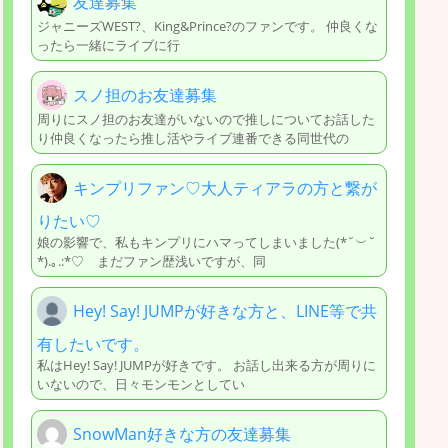
友達募集
ジャニーズWEST?、King&Prince?のファンです。 仲良くな
ったら一緒にライブに行
スノ担のお友達募集
周りにスノ担のお友達がいないので推しについてお話した
り仲良くなったら推し活やライブ連番できる同世代の
キンプリファン♡大人ティアラの方と繋が
りたい♡
娘の影響で、私もキンプリにハマってしまいました(*˘︶˘
*).｡.:*♡ まだファン歴浅いですが、同
Hey! Say! JUMPが好きな方と、LINE等で共
有したいです。
私はHey! Say! JUMPが好きです。 お話し出来る方が周りに
いないので、日々モンモンとしてい
SnowMan好きな方の友達募集