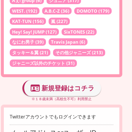
Aぇ! group
(6)
ジュニア
(317)
WEST.
(192)
A.B.C-Z
(36)
DOMOTO
(179)
KAT-TUN
(156)
嵐
(227)
Hey! Say! JUMP
(127)
SixTONES
(22)
なにわ男子
(39)
Travis Japan
(6)
タッキー＆翼
(21)
その他ジャニーズ
(213)
ジャニーズ以外のチケット
(31)
新規登録はコチラ
※１８歳未満（高校生不可）利用禁止
Twitterアカウントでもログインできます