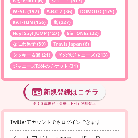
Aぇ! group
(6)
ジュニア
(317)
WEST.
(192)
A.B.C-Z
(36)
DOMOTO
(179)
KAT-TUN
(156)
嵐
(227)
Hey! Say! JUMP
(127)
SixTONES
(22)
なにわ男子
(39)
Travis Japan
(6)
タッキー＆翼
(21)
その他ジャニーズ
(213)
ジャニーズ以外のチケット
(31)
新規登録はコチラ
※１８歳未満（高校生不可）利用禁止
Twitterアカウントでもログインできます