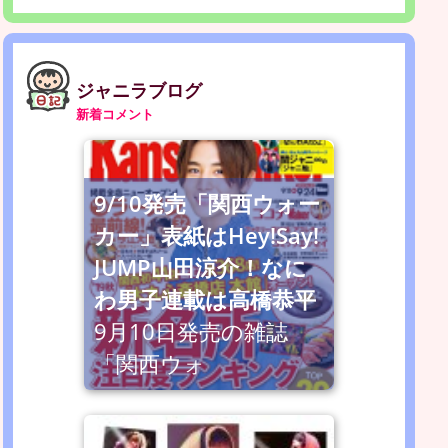
ジャニラブログ
新着コメント
9/10発売「関西ウォー
カー」表紙はHey!Say!
JUMP山田涼介！なに
わ男子連載は高橋恭平
9月10日発売の雑誌
「関西ウォ