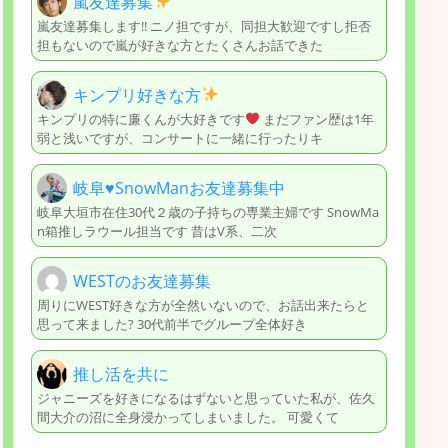
嵐友達募集
嵐友達募集します!! ニノ担ですが、同担大歓迎ですし拒否
担もないので嵐が好きな方とたくさんお話できた
キンプリ好きな方
キンプリの特に廉くんが大好きです
まだファン歴は1年
弱と浅いですが、コンサートに一緒に行ったりキ
岐阜♥️SnowManお友達募集中
岐阜大垣市在住30代２歳の子持ちの専業主婦です SnowMa
n箱推しラウール担当です 昔はV系、二次
WESTのお友達募集
周りにWEST好きな方が全然いないので、お話出来たらと
思って来ました? 30代前半でグループ全体好き
推し活を共に
ジャニーズを好きになるはずないと思っていた私が、佐久
間大介の沼に全身浸かってしまいました。 可愛くて