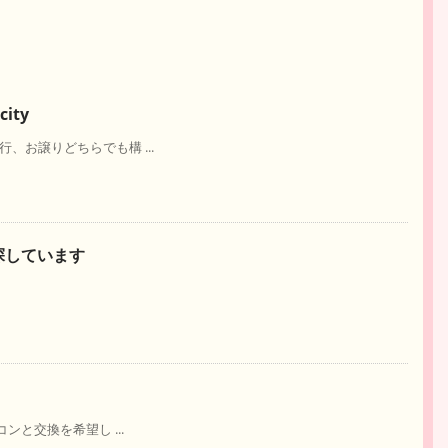
city
同行、お譲りどちらでも構 ...
ity探しています
ウコンと交換を希望し ...