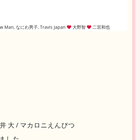
now Man, なにわ男子, Travis Japan
大野智
二宮和也
ka / 平井 大 / マカロニえんぴつ
ました。