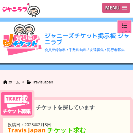
MENU
メニュ
ジャニーズチケット掲示板 ジャ
ニラブ
ログイ
会員登録無料 / 手数料無料 / 友達募集 / 同行者募集
ユーザ
検索
ホーム
>
Travis Japan
チケットを探しています
投稿日：2025年2月3日
Travis Japan
チケット求む