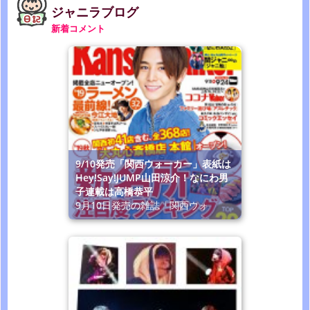
ジャニラブログ
新着コメント
9/10発売「関西ウォーカー」表紙は
Hey!Say!JUMP山田涼介！なにわ男
子連載は高橋恭平
9月10日発売の雑誌「関西ウォ