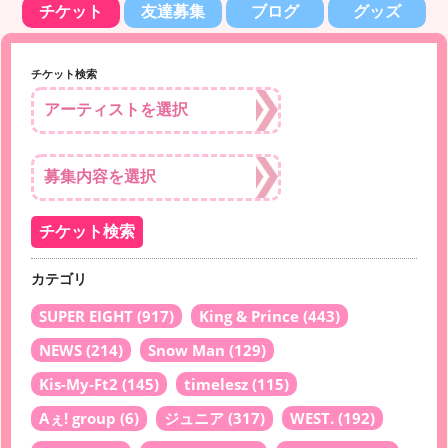
チケット
友達募集
ブログ
グッズ
チケット検索
カテゴリ
SUPER EIGHT
(917)
King & Prince
(443)
NEWS
(214)
Snow Man
(129)
Kis-My-Ft2
(145)
timelesz
(115)
Aぇ! group
(6)
ジュニア
(317)
WEST.
(192)