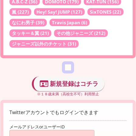
A.B.C-Z
(36)
DOMOTO
(179)
KAT-TUN
(156)
嵐
(227)
Hey! Say! JUMP
(127)
SixTONES
(22)
なにわ男子
(39)
Travis Japan
(6)
タッキー＆翼
(21)
その他ジャニーズ
(212)
ジャニーズ以外のチケット
(31)
新規登録はコチラ
※１８歳未満（高校生不可）利用禁止
Twitterアカウントでもログインできます
メールアドレスorユーザーID