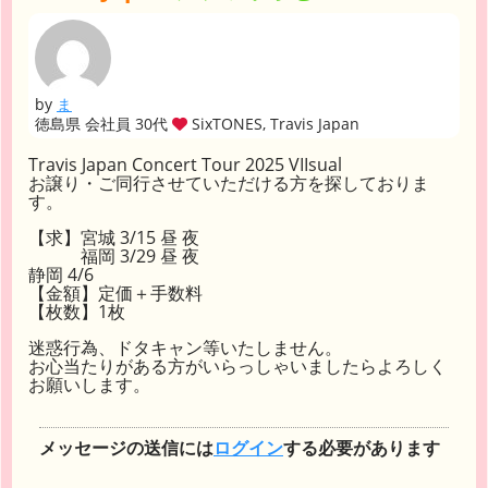
by
ま
徳島県 会社員 30代
SixTONES, Travis Japan
Travis Japan Concert Tour 2025 VIIsual
お譲り・ご同行させていただける方を探しておりま
す。
【求】宮城 3/15 昼 夜
福岡 3/29 昼 夜
静岡 4/6
【金額】定価＋手数料
【枚数】1枚
迷惑行為、ドタキャン等いたしません。
お心当たりがある方がいらっしゃいましたらよろしく
お願いします。
メッセージの送信には
ログイン
する必要があります