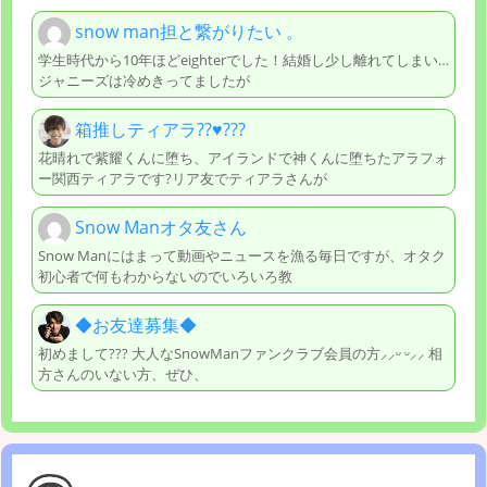
snow man担と繋がりたい 。
学生時代から10年ほどeighterでした！結婚し少し離れてしまい…
ジャニーズは冷めきってましたが
箱推しティアラ??♥️???
花晴れで紫耀くんに堕ち、アイランドで神くんに堕ちたアラフォ
ー関西ティアラです?リア友でティアラさんが
Snow Manオタ友さん
Snow Manにはまって動画やニュースを漁る毎日ですが、オタク
初心者で何もわからないのでいろいろ教
◆お友達募集◆
初めまして??? 大人なSnowManファンクラブ会員の方⸝⸝ᵕ ᵕ⸝⸝ 相
方さんのいない方、ぜひ、