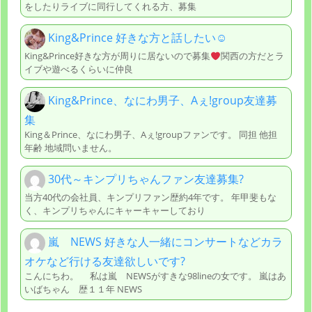
をしたりライブに同行してくれる方、募集
King&Prince 好きな方と話したい☺
King&Prince好きな方が周りに居ないので募集
関西の方だとラ
イブや遊べるくらいに仲良
King&Prince、なにわ男子、Aぇ!group友達募
集
King＆Prince、なにわ男子、Aぇ!groupファンです。 同担 他担
年齢 地域問いません。
30代～キンプリちゃんファン友達募集?
当方40代の会社員、キンプリファン歴約4年です。 年甲斐もな
く、キンプリちゃんにキャーキャーしており
嵐 NEWS 好きな人一緒にコンサートなどカラ
オケなど行ける友達欲しいです?
こんにちわ。 私は嵐 NEWSがすきな98lineの女です。 嵐はあ
いばちゃん 歴１１年 NEWS