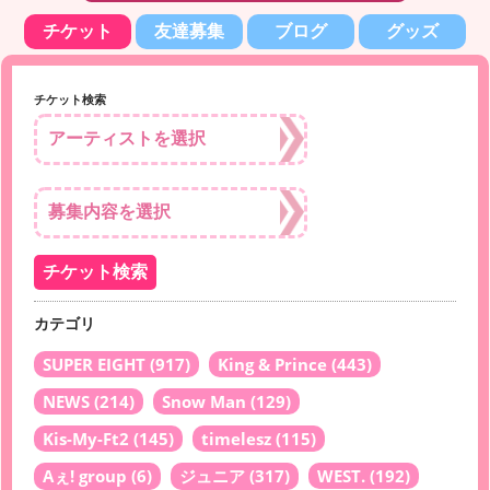
チケット
友達募集
ブログ
グッズ
チケット検索
カテゴリ
SUPER EIGHT
(917)
King & Prince
(443)
NEWS
(214)
Snow Man
(129)
Kis-My-Ft2
(145)
timelesz
(115)
Aぇ! group
(6)
ジュニア
(317)
WEST.
(192)