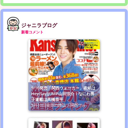
ジャニラブログ
新着コメント
9/10発売「関西ウォーカー」表紙は
Hey!Say!JUMP山田涼介！なにわ男
子連載は高橋恭平
9月10日発売の雑誌「関西ウォ