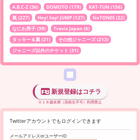
A.B.C-Z
(36)
DOMOTO
(179)
KAT-TUN
(156)
嵐
(227)
Hey! Say! JUMP
(127)
SixTONES
(22)
なにわ男子
(39)
Travis Japan
(6)
タッキー＆翼
(21)
その他ジャニーズ
(212)
ジャニーズ以外のチケット
(31)
新規登録はコチラ
※１８歳未満（高校生不可）利用禁止
Twitterアカウントでもログインできます
メールアドレスorユーザーID