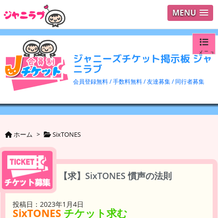
MENU
メニュ
ジャニーズチケット掲示板 ジャ
ニラブ
ログイ
会員登録無料 / 手数料無料 / 友達募集 / 同行者募集
ユーザ
検索
ホーム
>
SixTONES
【求】SixTONES 慣声の法則
投稿日：2023年1月4日
SixTONES
チケット求む