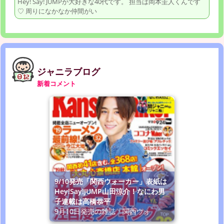
Hey! Say! JUMPが大好きな40代です。 担当は岡本圭人くんです
♡ 周りになかなか仲間がい
ジャニラブログ
新着コメント
9/10発売「関西ウォーカー」表紙は
Hey!Say!JUMP山田涼介！なにわ男
子連載は高橋恭平
9月10日発売の雑誌「関西ウォ