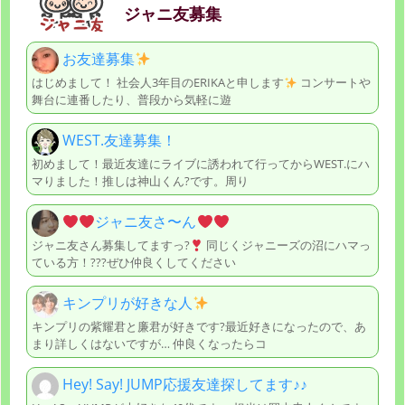
ジャニ友募集
お友達募集
はじめまして！ 社会人3年目のERIKAと申します
コンサートや
舞台に連番したり、普段から気軽に遊
WEST.友達募集！
初めまして！最近友達にライブに誘われて行ってからWEST.にハ
マりました！推しは神山くん?です。周り
ジャニ友さ〜ん
ジャニ友さん募集してますっ?
同じくジャニーズの沼にハマっ
ている方！???ぜひ仲良くしてください
キンプリが好きな人
キンプリの紫耀君と廉君が好きです?最近好きになったので、あ
まり詳しくはないですが… 仲良くなったらコ
Hey! Say! JUMP応援友達探してます♪♪