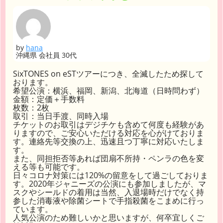
by
hana
沖縄県 会社員 30代
SixTONES on eSTツアーにつき、全滅したため探して
おります。
希望公演：横浜、福岡、新潟、北海道（日時問わず）
金額：定価＋手数料
枚数：2枚
取引：当日手渡、同時入場
チケットのお取引はデジチケも含めて何度も経験があ
りますので、ご安心いただける対応を心がけておりま
す。連絡先等交換の上、迅速且つ丁寧に対応いたしま
す。
また、同担拒否等あれば団扇不所持・ペンラの色を変
える等も可能です。
日々コロナ対策には120%の留意をして過ごしておりま
す。2020年ジャニーズの公演にも参加しましたが、マ
スクやシールドの着用は当然、入退場時だけでなく持
参した消毒液や除菌シートで手指殺菌をこまめに行っ
ています。
人気公演のため難しいかと思いますが、何卒宜しくご