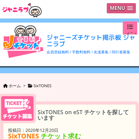
MENU
メニュ
ジャニーズチケット掲示板 ジャ
ニラブ
ログイ
会員登録無料 / 手数料無料 / 友達募集 / 同行者募集
ユーザ
検索
ホーム
>
SixTONES
SixTONES on eST チケットを探して
います
投稿日：2020年12月20日
SixTONES
チケット求む