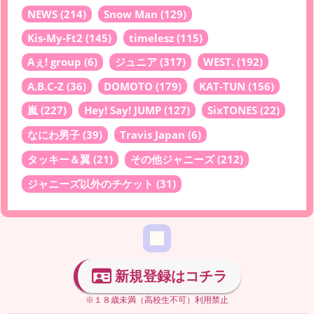
NEWS
(214)
Snow Man
(129)
Kis-My-Ft2
(145)
timelesz
(115)
Aぇ! group
(6)
ジュニア
(317)
WEST.
(192)
A.B.C-Z
(36)
DOMOTO
(179)
KAT-TUN
(156)
嵐
(227)
Hey! Say! JUMP
(127)
SixTONES
(22)
なにわ男子
(39)
Travis Japan
(6)
タッキー＆翼
(21)
その他ジャニーズ
(212)
ジャニーズ以外のチケット
(31)
新規登録はコチラ
※１８歳未満（高校生不可）利用禁止