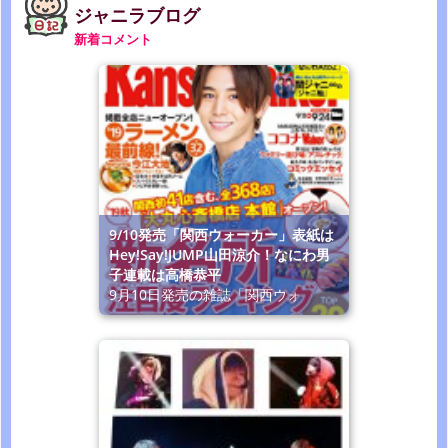
ジャニラブログ
新着コメント
9/10発売「関西ウォーカー」表紙は
Hey!Say!JUMP山田涼介！なにわ男
子連載は高橋恭平
9月10日発売の雑誌「関西ウォ