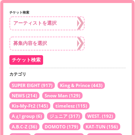
チケット検索
カテゴリ
SUPER EIGHT
(917)
King & Prince
(443)
NEWS
(214)
Snow Man
(129)
Kis-My-Ft2
(145)
timelesz
(115)
Aぇ! group
(6)
ジュニア
(317)
WEST.
(192)
A.B.C-Z
(36)
DOMOTO
(179)
KAT-TUN
(156)