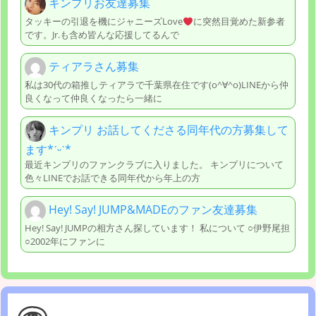
キンプリお友達募集
タッキーの引退を機にジャニーズLove
に突然目覚めた新参者
です。Jr.も含め皆んな応援してるんで
ティアラさん募集
私は30代の箱推しティアラで千葉県在住です(o^∀^o)LINEから仲
良くなって仲良くなったら一緒に
キンプリ お話してくださる同年代の方募集して
ます*ˊᵕˋ*
最近キンプリのファンクラブに入りました。 キンプリについて
色々LINEでお話できる同年代から年上の方
Hey! Say! JUMP&MADEのファン友達募集
Hey! Say! JUMPの相方さん探しています！ 私について ○伊野尾担
○2002年にファンに