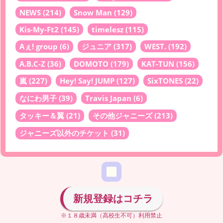
NEWS
(214)
Snow Man
(129)
Kis-My-Ft2
(145)
timelesz
(115)
Aぇ! group
(6)
ジュニア
(317)
WEST.
(192)
A.B.C-Z
(36)
DOMOTO
(179)
KAT-TUN
(156)
嵐
(227)
Hey! Say! JUMP
(127)
SixTONES
(22)
なにわ男子
(39)
Travis Japan
(6)
タッキー＆翼
(21)
その他ジャニーズ
(213)
ジャニーズ以外のチケット
(31)
新規登録はコチラ
※１８歳未満（高校生不可）利用禁止