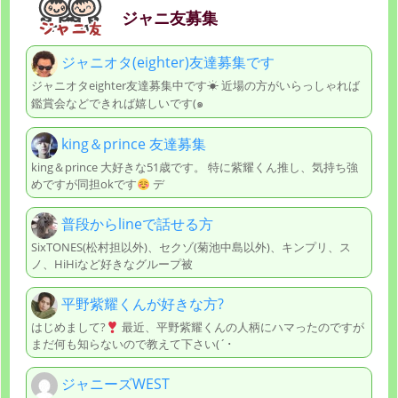
ジャニ友募集
ジャニオタ(eighter)友達募集です
ジャニオタeighter友達募集中です☀︎ 近場の方がいらっしゃれば
鑑賞会などできれば嬉しいです(๑
king＆prince 友達募集
king＆prince 大好きな51歳です。 特に紫耀くん推し、気持ち強
めですが同担okです
デ
普段からlineで話せる方
SixTONES(松村担以外)、セクゾ(菊池中島以外)、キンプリ、ス
ノ、HiHiなど好きなグループ被
平野紫耀くんが好きな方?
はじめまして?
最近、平野紫耀くんの人柄にハマったのですが
まだ何も知らないので教えて下さい(´･
ジャニーズWEST