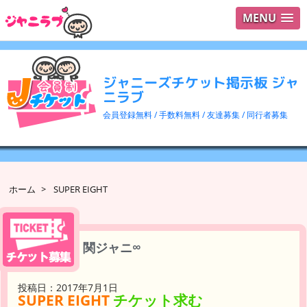
MENU
ログイ
ユーザ
ジャニーズチケット掲示板 ジャ
検索
ニラブ
会員登録無料 / 手数料無料 / 友達募集 / 同行者募集
ホーム
>
SUPER EIGHT
関ジャニ∞
投稿日：2017年7月1日
SUPER EIGHT
チケット求む