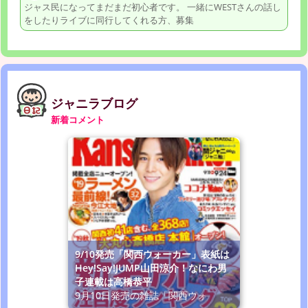
ジャス民になってまだまだ初心者です。 一緒にWESTさんの話し
をしたりライブに同行してくれる方、募集
ジャニラブログ
新着コメント
9/10発売「関西ウォーカー」表紙は
Hey!Say!JUMP山田涼介！なにわ男
子連載は高橋恭平
9月10日発売の雑誌「関西ウォ