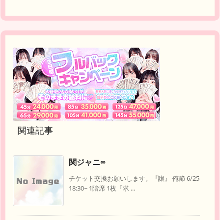
関連記事
関ジャニ∞
チケット交換お願いします。『譲』 俺節 6/25
18:30~ 1階席 1枚『求 ...