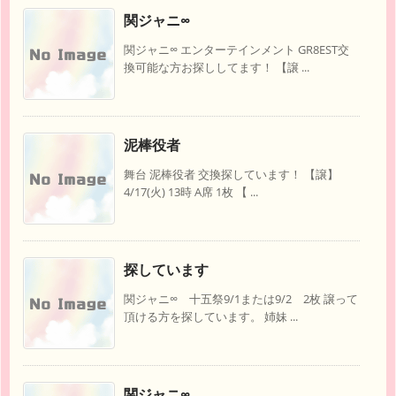
関ジャニ∞
関ジャニ∞ エンターテインメント GR8EST交
換可能な方お探ししてます！ 【譲 ...
泥棒役者
舞台 泥棒役者 交換探しています！ 【譲】
4/17(火) 13時 A席 1枚 【 ...
探しています
関ジャニ∞ 十五祭9/1または9/2 2枚 譲って
頂ける方を探しています。 姉妹 ...
関ジャニ∞