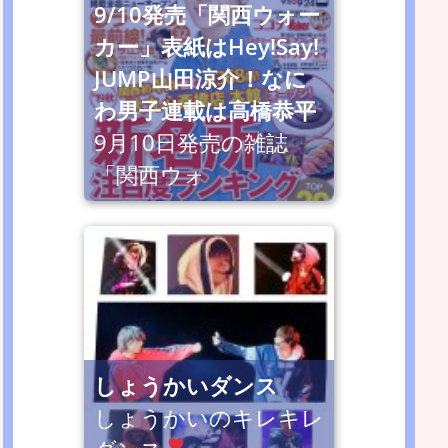
9/10発売「関西ウォー
カー」表紙はHey!Say!
JUMP山田涼介！なに
わ男子連載は高橋恭平
9月10日発売の雑誌
「関西ウォ
しょうかいダンス
しょうかいのキレキレ