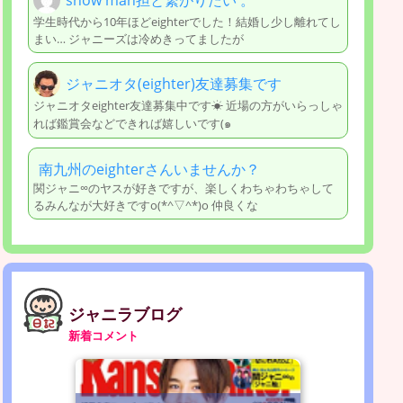
学生時代から10年ほどeighterでした！結婚し少し離れてし
まい… ジャニーズは冷めきってましたが
ジャニオタ(eighter)友達募集です
ジャニオタeighter友達募集中です☀︎ 近場の方がいらっしゃ
れば鑑賞会などできれば嬉しいです(๑
南九州のeighterさんいませんか？
関ジャニ∞のヤスが好きですが、楽しくわちゃわちゃして
るみんなが大好きですo(*^▽^*)o 仲良くな
ジャニラブログ
新着コメント