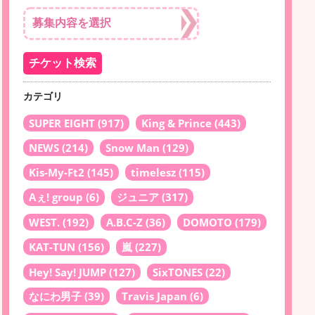
カテゴリ
SUPER EIGHT
(917)
King & Prince
(443)
NEWS
(214)
Snow Man
(129)
Kis-My-Ft2
(145)
timelesz
(115)
Aぇ! group
(6)
ジュニア
(317)
WEST.
(192)
A.B.C-Z
(36)
DOMOTO
(179)
KAT-TUN
(156)
嵐
(227)
Hey! Say! JUMP
(127)
SixTONES
(22)
なにわ男子
(39)
Travis Japan
(6)