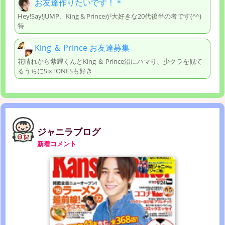
お友達作りたいです！＊
Hey!Say!JUMP、King & Princeが大好きな20代後半の者です(^^)
特
King ＆ Prince お友達募集
花晴れから紫耀くんとKing ＆ Prince沼にハマり、少クラを観て
るうちにSixTONESも好き
ジャニラブログ
新着コメント