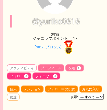
@yuriko0616
5年前
ジャニラブポイント： 17
Rank: ブロンズ
アクティビティ
プロフィール
友達
0
フォロー
フォロワー
0
0
個人
メンション
フォロー中の投稿
お気に入り
表示:
友達