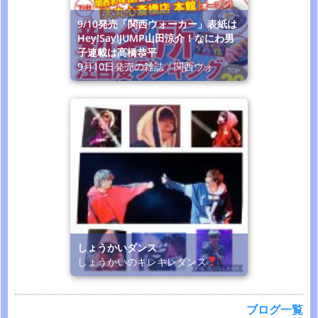
9/10発売「関西ウォーカー」表紙は
Hey!Say!JUMP山田涼介！なにわ男
子連載は高橋恭平
9月10日発売の雑誌「関西ウォ
しょうかいダンス
しょうかいのキレキレダンス
ブログ一覧