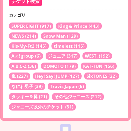
カテゴリ
SUPER EIGHT
(917)
King & Prince
(443)
NEWS
(214)
Snow Man
(129)
Kis-My-Ft2
(145)
timelesz
(115)
Aぇ! group
(6)
ジュニア
(317)
WEST.
(192)
A.B.C-Z
(36)
DOMOTO
(179)
KAT-TUN
(156)
嵐
(227)
Hey! Say! JUMP
(127)
SixTONES
(22)
なにわ男子
(39)
Travis Japan
(6)
タッキー＆翼
(21)
その他ジャニーズ
(212)
ジャニーズ以外のチケット
(31)